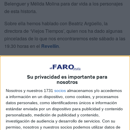
Belenguer y Mélida Molina para dar vida a los personajes
de esta historia.
Sobre ella hemos hablado con Beatriz Argüello, la
directora de ‘Viejos Tiempos’, quien nos ha dado algunas
pinceladas de lo que nos encontraremos este sábado a las
19.30 horas en el
Revellín
.
- ¿Qué le llevó a ponerse al frente de esta obra?
- Cuando empecé a buscar un proyecto para dirigir y
Su privacidad es importante para
presentarlo al Teatro de la Abadía, me topé con Harold
nosotros
Pinter. De Harold Pinter yo conocía algunas obras como
Nosotros y nuestros 1731
socios
almacenamos y/o accedemos
Traición o En Tierra de Nadie, pero no había leído Viejos
a información en un dispositivo, como cookies, y procesamos
Tiempos. Al principio, cuando la leí por primera vez, me
datos personales, como identificadores únicos e información
pareció un texto muy complejo y como que lo abandoné.
estándar enviada por un dispositivo para publicidad y contenido
personalizado, medición de publicidad y contenido,
Lo leí del tirón, me interesó muchísimo, pero me pareció
investigación de audiencia y desarrollo de servicios.
Con su
demasiado complejo. Poco a poco, a lo largo de los días,
permiso, nosotros y nuestros socios podemos utilizar datos de