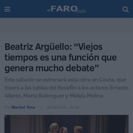
Beatriz Argüello: “Viejos
tiempos es una función que
genera mucho debate”
Este sábado se estrenará esta obra en Ceuta, que
traerá a las tablas del Revellín a los actores Ernesto
Alterio, Marta Belenguer y Mélida Molina
Por
Maribel Tena
30/09/2025 - 21:34