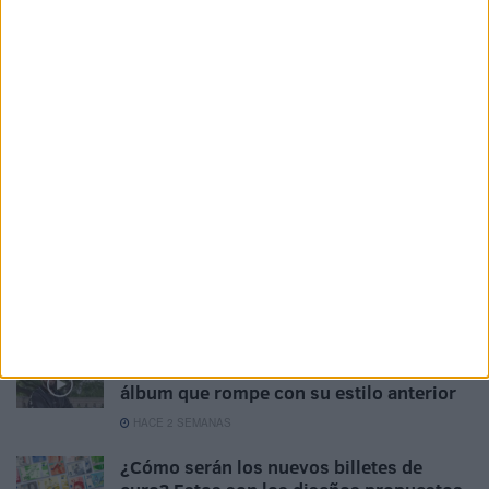
Mundial
HACE 1 SEMANA
Festival Ochentero: un viaje al pasado en
las Murallas Reales
HACE 2 SEMANAS
Nacha Pop: “Me sigo divirtiendo
muchísimo encima de un escenario”
HACE 2 SEMANAS
Maher Zain conquista las Murallas
Reales con una noche inolvidable
HACE 2 SEMANAS
Esviyei sorprende con Miiscla, un nuevo
álbum que rompe con su estilo anterior
HACE 2 SEMANAS
¿Cómo serán los nuevos billetes de