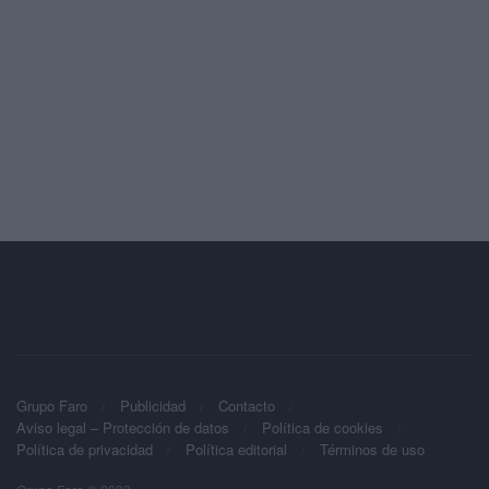
Grupo Faro
Publicidad
Contacto
Aviso legal – Protección de datos
Política de cookies
Política de privacidad
Política editorial
Términos de uso