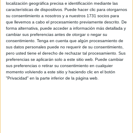
localización geográfica precisa e identificación mediante las
fueron viniendo a mí algunas escenas, me acordaba de
características de dispositivos. Puede hacer clic para otorgarnos
ellas, imágenes y ya lo empecé a releer y a volver a leer y
su consentimiento a nosotros y a nuestros 1731 socios para
poco a poco lo que más me entusiasmó de este texto es el
que llevemos a cabo el procesamiento previamente descrito. De
misterio que encierra, el enigma que luego ya
forma alternativa, puede acceder a información más detallada y
cambiar sus preferencias antes de otorgar o negar su
investigando mucho sobre Harold Pinter, me di cuenta de
consentimiento.
Tenga en cuenta que algún procesamiento de
que él trabaja mucho con este tema, sobre todo en los
sus datos personales puede no requerir de su consentimiento,
años 70, que es cuando empieza a escribir el teatro
pero usted tiene el derecho de rechazar tal procesamiento. Sus
denominado el ‘Teatro de la Memoria’.
preferencias se aplicarán solo a este sitio web. Puede cambiar
sus preferencias o retirar su consentimiento en cualquier
- ¿Cómo definiría la trama de Viejos Tiempos?
momento volviendo a este sitio y haciendo clic en el botón
"Privacidad" en la parte inferior de la página web.
- Viejos Tiempos es un matrimonio que vive a las afueras
de Inglaterra, en la costa, en un sitio bastante aislado y
recibe la visita de la mejor amiga de ella, o sea, esa
mujer que de jóvenes vivieron juntas un pasado en común,
vivieron en un piso de estudiantes, de trabajadoras,
cuando empezaron a trabajar en Londres.