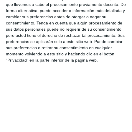
recoger estos residuos en nuestras playas es más
que llevemos a cabo el procesamiento previamente descrito. De
necesario que nunca. Con ese objetivo, además del de
forma alternativa, puede acceder a información más detallada y
concienciar y sensibilizar sobre esta problemática
cambiar sus preferencias antes de otorgar o negar su
consentimiento.
Tenga en cuenta que algún procesamiento de
ambiental, se han levantado este sábado una decena de
sus datos personales puede no requerir de su consentimiento,
voluntarios de
Cruz Roja Ceuta.
pero usted tiene el derecho de rechazar tal procesamiento. Sus
preferencias se aplicarán solo a este sitio web. Puede cambiar
Estos voluntarios se han sumado al Proyecto LIBERA, de
sus preferencias o retirar su consentimiento en cualquier
SEO/BirdLife en alianza con Ecoembes, que busca liberar
momento volviendo a este sitio y haciendo clic en el botón
la naturaleza de residuos abandonados y han
limpiado
"Privacidad" en la parte inferior de la página web.
tanto la arena como el mar de la
playa de Calamocarro.
“Hoy sobre todo nos vamos a centrar en el Proyecto
LIBERA, dentro del cual llega a su quinta edición la
campaña ‘1m2 contra la basuraleza’, que da más
importancia a limpiar concienzudamente espacios más
reducidos que a limpiar solo por encima espacios más
grandes. Además la playa de Calamocarro está dentro de
nuestro muestreo”, ha explicado Víctor Huertas, voluntario
de Cruz Roja Ceuta.