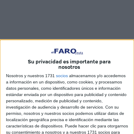
Su privacidad es importante para
nosotros
Imágenes: Marina Risco
Nosotros y nuestros 1731
socios
almacenamos y/o accedemos
a información en un dispositivo, como cookies, y procesamos
datos personales, como identificadores únicos e información
estándar enviada por un dispositivo para publicidad y contenido
personalizado, medición de publicidad y contenido,
Botellas y bolsas, latas de bebida, toallitas húmedas,
investigación de audiencia y desarrollo de servicios.
Con su
mascarillas y plásticos, entre otros, amenazan nuestra
permiso, nosotros y nuestros socios podemos utilizar datos de
naturaleza, más aún cuando han llegado hasta ella y
localización geográfica precisa e identificación mediante las
características de dispositivos. Puede hacer clic para otorgarnos
ponen en peligro la vida de los
ecosistemas
. Por eso
su consentimiento a nosotros y a nuestros 1731 socios para