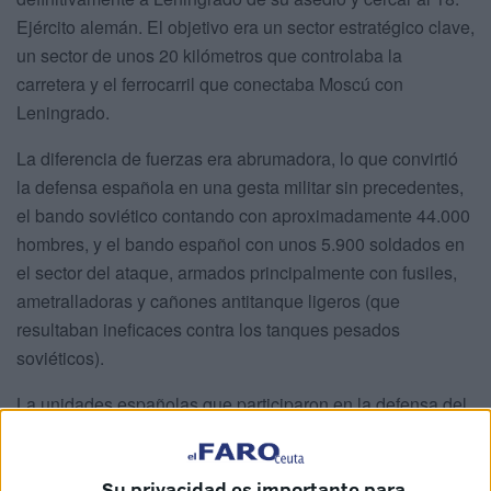
Ejército alemán. El objetivo era un sector estratégico clave,
un sector de unos 20 kilómetros que controlaba la
carretera y el ferrocarril que conectaba Moscú con
Leningrado.
La diferencia de fuerzas era abrumadora, lo que convirtió
la defensa española en una gesta militar sin precedentes,
el bando soviético contando con aproximadamente 44.000
hombres, y el bando español con unos 5.900 soldados en
el sector del ataque, armados principalmente con fusiles,
ametralladoras y cañones antitanque ligeros (que
resultaban ineficaces contra los tanques pesados
soviéticos).
La unidades españolas que participaron en la defensa del
lugar en primera línea del frente se situaba el Regimiento
de Infantería 262º mandado por el Coronel Manuel
Su privacidad es importante para
Sagrado Marchena compuesto por los Batallones Iº/262,