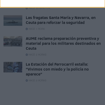
con soldados trasladados a la frontera
HACE 55 MINUTOS
Las fragatas Santa María y Navarra, en
Ceuta para reforzar la seguridad
HACE 1 HORA
AUME reclama preparación preventiva y
material para los militares destinados en
Ceuta
HACE 2 HORAS
La Estación del Ferrocarril estalla:
"Vivimos con miedo y la policía no
aparece"
HACE 3 HORAS