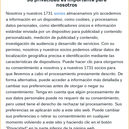
nosotros
IIº/262 (salvo el IIIº/262), compañía de cañones de
Nosotros y nuestros 1731
socios
almacenamos y/o accedemos
Infantería (CCI) 13ª/262 que contaba con 6 piezas de 75
a información en un dispositivo, como cookies, y procesamos
mm y dos de 150 mm y la compañía de antitanques
datos personales, como identificadores únicos e información
14ª/262 con nueve piezas pak de 37 mm, junto al Batallón
estándar enviada por un dispositivo para publicidad y contenido
de Reserva Móvil 250º (La Tia Bernarda) al frente el
personalizado, medición de publicidad y contenido,
Capitán Alfredo Miranda Labrador, el Grupo de
investigación de audiencia y desarrollo de servicios.
Con su
permiso, nosotros y nuestros socios podemos utilizar datos de
Exploración 250º al mando el Capitán José García Castro
localización geográfica precisa e identificación mediante las
y Batallón de Zapadores 250º con el Comandante Alfredo
características de dispositivos. Puede hacer clic para otorgarnos
Bellod Gómez y la Compañía de Esquiadores al mando
su consentimiento a nosotros y a nuestros 1731 socios para
del Capitán Joaquin Ordás Lata.
que llevemos a cabo el procesamiento previamente descrito. De
forma alternativa, puede acceder a información más detallada y
Así mismo, disponía del apoyo artillero del Regimiento de
cambiar sus preferencias antes de otorgar o negar su
consentimiento.
Tenga en cuenta que algún procesamiento de
Artillería 250º cuyo mando ostentaba el Coronel Francisco
sus datos personales puede no requerir de su consentimiento,
Bandín Delgado con el Grupo Iº de Artillería de la División
pero usted tiene el derecho de rechazar tal procesamiento. Sus
al mando del Comandante Guillermo Reinlein Calzada
preferencias se aplicarán solo a este sitio web. Puede cambiar
compuesto por tres Baterías del Grupo Iº, dos Baterías del
sus preferencias o retirar su consentimiento en cualquier
momento volviendo a este sitio y haciendo clic en el botón
Grupo IIIº y dos Baterías del Grupo IVº (siete en total)
"Privacidad" en la parte inferior de la página web.