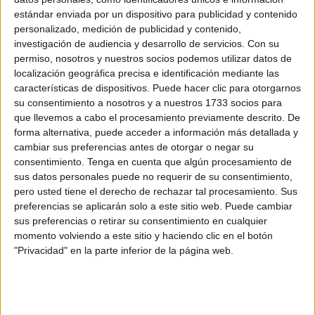
Temporal de Inmigrantes
(CETI) de Ceuta, según recoge
estándar enviada por un dispositivo para publicidad y contenido
el
anuncio publicado este martes en el Boletín Oficial
personalizado, medición de publicidad y contenido,
investigación de audiencia y desarrollo de servicios.
Con su
del Estado
(BOE).
permiso, nosotros y nuestros socios podemos utilizar datos de
localización geográfica precisa e identificación mediante las
El contrato cuenta con un
valor estimado de 775.081,74
características de dispositivos. Puede hacer clic para otorgarnos
euros
y tendrá una duración inicial de
doce meses
, con el
su consentimiento a nosotros y a nuestros 1733 socios para
objetivo de garantizar los desplazamientos y necesidades
que llevemos a cabo el procesamiento previamente descrito. De
de transporte de las personas acogidas en estas
forma alternativa, puede acceder a información más detallada y
cambiar sus preferencias antes de otorgar o negar su
instalaciones dependientes de la Administración General
consentimiento.
Tenga en cuenta que algún procesamiento de
del Estado.
sus datos personales puede no requerir de su consentimiento,
pero usted tiene el derecho de rechazar tal procesamiento. Sus
Un procedimiento abierto para las
preferencias se aplicarán solo a este sitio web. Puede cambiar
sus preferencias o retirar su consentimiento en cualquier
empresas interesadas
momento volviendo a este sitio y haciendo clic en el botón
"Privacidad" en la parte inferior de la página web.
La contratación se realizará mediante un
procedimiento
abierto
, lo que permitirá concurrir a todas aquellas
empresas que cumplan los requisitos establecidos en los