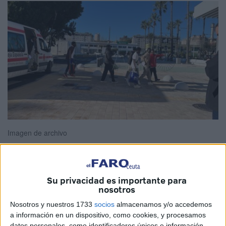
Imagen de archivo
Su privacidad es importante para
La Dirección General de Gestión Migratoria, dependiente
nosotros
del Ministerio de Inclusión, Seguridad Social y
Nosotros y nuestros 1733
socios
almacenamos y/o accedemos
Migraciones, ha sacado a licitación el
servicio de
a información en un dispositivo, como cookies, y procesamos
transporte asistencial
destinado al
Centro de Estancia
datos personales, como identificadores únicos e información