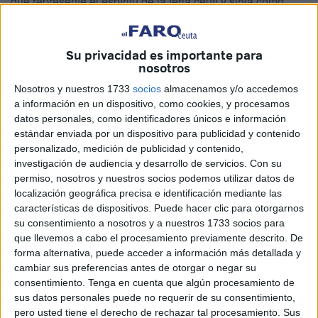
que represente el espíritu de la feria ceutí y sirva como
reclamo turístico para la ciudad. El cartel elegido se
convertirá en la imagen oficial de las
fiestas
en honor a
Su privacidad es importante para
Santa María de África.
nosotros
Premio
Nosotros y nuestros 1733
socios
almacenamos y/o accedemos
a información en un dispositivo, como cookies, y procesamos
datos personales, como identificadores únicos e información
El concurso cuenta con un
premio único de 1.200 euros
,
estándar enviada por un dispositivo para publicidad y contenido
cantidad que se abonará al autor o autores de la obra
personalizado, medición de publicidad y contenido,
ganadora, una vez presenten toda la documentación
investigación de audiencia y desarrollo de servicios.
Con su
permiso, nosotros y nuestros socios podemos utilizar datos de
requerida y asistan al acto oficial de presentación del
localización geográfica precisa e identificación mediante las
cartel. En caso de que haya varios autores, el importe se
características de dispositivos. Puede hacer clic para otorgarnos
repartirá a partes iguales.
su consentimiento a nosotros y a nuestros 1733 socios para
que llevemos a cabo el procesamiento previamente descrito. De
Fechas clave y procedimiento
forma alternativa, puede acceder a información más detallada y
cambiar sus preferencias antes de otorgar o negar su
consentimiento.
Tenga en cuenta que algún procesamiento de
El plazo para presentar los trabajos finaliza el
2 de junio
sus datos personales puede no requerir de su consentimiento,
de 2025 a las 12:00 horas
, y comenzará una vez se
pero usted tiene el derecho de rechazar tal procesamiento. Sus