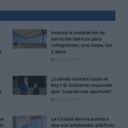
Avanza la instalación de
servicios básicos para
inmigrantes: una carpa, luz
a
y agua
HACE 12 HORAS
¿Cuándo visitará Ceuta el
Rey? El Gobierno responde
a
que "cuando sea oportuno"
HACE 20 HORAS
na
La Ciudad abre la puerta a
de
que sus empleados públicos