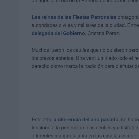
de agosto, el día de la Patrona de todos los ceutí
Las reinas de las Fiestas Patronales
protagoni
autoridades civiles y militares de la ciudad. Ent
delegada del Gobierno
, Cristina Pérez.
Muchos fueron los ceutíes que no quisieron per
los brazos abiertos. Una vez iluminado todo el rec
derecho como marca la tradición para disfrutar d
Este año,
a diferencia del año pasado
, no hubo
funcionó a la perfección. Los ceutíes ya disfrutan
diferentes manjares tanto en las casetas como en