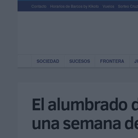
Contacto
Horarios de Barcos by Kikoto
Vuelos
Sorteo Cruz
SOCIEDAD
SUCESOS
FRONTERA
J
El alumbrado d
una semana de