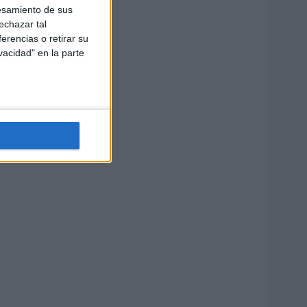
esamiento de sus
echazar tal
erencias o retirar su
vacidad" en la parte