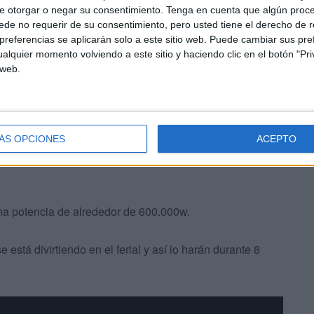
e otorgar o negar su consentimiento.
Tenga en cuenta que algún proc
de no requerir de su consentimiento, pero usted tiene el derecho de r
referencias se aplicarán solo a este sitio web. Puede cambiar sus pref
alquier momento volviendo a este sitio y haciendo clic en el botón "Pri
 web.
e las Fiestas Patronales la completan 22 pórticos (uno de
138 arcos.
ÁS OPCIONES
ACEPTO
una potencia de alrededor de 600.000w.
e está divirtiendo en el ferial y así lo harán durante 8