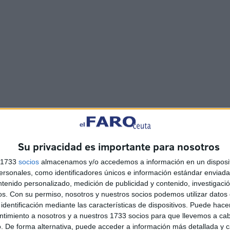
hada principal del Palacio de la Asamblea. Tiene 28
de altura.
Su privacidad es importante para nosotros
s 1733
socios
almacenamos y/o accedemos a información en un disposit
 metálicos de perfiles tubulares y angulares recubiertos
sonales, como identificadores únicos e información estándar enviada 
esnudo con pintura plástica y marqueterías y fibras de
ntenido personalizado, medición de publicidad y contenido, investigaci
os.
Con su permiso, nosotros y nuestros socios podemos utilizar datos 
identificación mediante las características de dispositivos. Puede hacer
ntimiento a nosotros y a nuestros 1733 socios para que llevemos a ca
. De forma alternativa, puede acceder a información más detallada y 