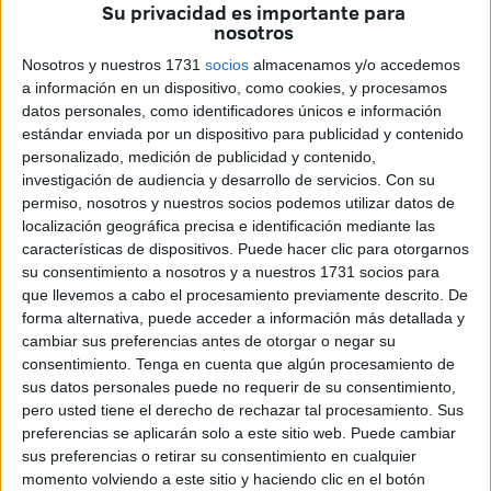
Su privacidad es importante para
en el año 2003, podrá ‘ver’ uno de sus sueños cumplidos:
nosotros
la publicación de su libro de relatos
. Ha
sido su amigo
Nosotros y nuestros 1731
socios
almacenamos y/o accedemos
Vicente Álvarez
el encargado de llevar a cabo este
a información en un dispositivo, como cookies, y procesamos
proyecto que será presentado el próximo martes a las
datos personales, como identificadores únicos e información
19.30 horas en la biblioteca Adolfo Suárez de Ceuta.
estándar enviada por un dispositivo para publicidad y contenido
personalizado, medición de publicidad y contenido,
El libro, que lleva por título
‘Barlovento’
, recoge una serie
investigación de audiencia y desarrollo de servicios.
Con su
de
relatos escritos por Antonio Fernández
, así como
permiso, nosotros y nuestros socios podemos utilizar datos de
localización geográfica precisa e identificación mediante las
unos
escritos de personas con quienes mantenía una
características de dispositivos. Puede hacer clic para otorgarnos
gran amistad
, como Rafael de Loma, Alejandro Ramírez,
su consentimiento a nosotros y a nuestros 1731 socios para
Ricardo Lacasa, Carlos Salem, Juan Díaz Fernández,
que llevemos a cabo el procesamiento previamente descrito. De
Francisco de Luis Jiménez y José Ferrero.
forma alternativa, puede acceder a información más detallada y
cambiar sus preferencias antes de otorgar o negar su
consentimiento.
Tenga en cuenta que algún procesamiento de
Quién era Antonio Fernández
sus datos personales puede no requerir de su consentimiento,
pero usted tiene el derecho de rechazar tal procesamiento. Sus
Antonio Fernández fue
un escritor caballa “muy
preferencias se aplicarán solo a este sitio web. Puede cambiar
prolífico
”. Aunque nacido en Tarifa, con tan solo unos
sus preferencias o retirar su consentimiento en cualquier
momento volviendo a este sitio y haciendo clic en el botón
meses llegó a la ciudad autónoma, de donde se sintió