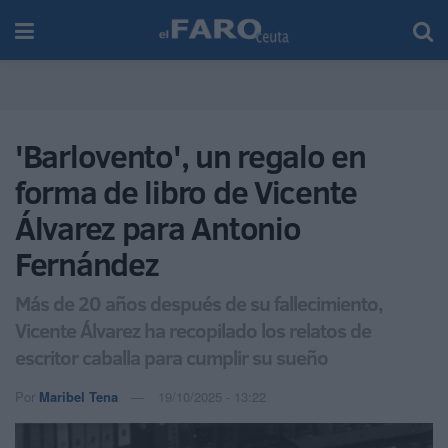
'Barlovento', un regalo en
forma de libro de Vicente
Álvarez para Antonio
Fernández
Más de 20 años después de su fallecimiento,
Vicente Álvarez ha recopilado los relatos de
escritor caballa para cumplir su sueño
Por
Maribel Tena
19/10/2025 - 13:22