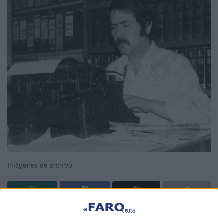
Imágenes de archivo
El periodista y escritor ceutí
Antonio Fernández
,
fallecido