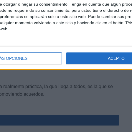
sición de ayer. No se esconde, mantiene siempre la mano
e otorgar o negar su consentimiento.
Tenga en cuenta que algún proc
 de que es de sobra conocida la postura belicosa que
de no requerir de su consentimiento, pero usted tiene el derecho de r
referencias se aplicarán solo a este sitio web. Puede cambiar sus pref
er.
alquier momento volviendo a este sitio y haciendo clic en el botón "Pri
 web.
iudad no puede permitirse a estas alturas ni experimentos,
ren por el bien común de todos.
ÁS OPCIONES
ACEPTO
la realmente práctica, la que llega a todos, es la que se
promoviendo acuerdos.