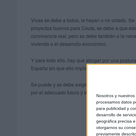
Vivas se debe a todos, le hayan o no votado. Se
proyectos buenos para Ceuta, se debe a que est
convivencia real, pero se debe también a la nec
vivienda o el desarrollo económico.
Y para todo ello, hay que abogar por una postura
España sin que ello implique callar o no protesta
Se puede y se debe exigir, pero sin buscar enfr
por el adecuado futuro y desarrollo para Ceuta.
Nosotros y nuestro
procesamos datos per
para publicidad y co
desarrollo de servici
geográfica precisa e 
otorgarnos su conse
previamente descrito