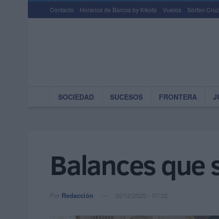
Contacto
Horarios de Barcos by Kikoto
Vuelos
Sorteo Cruz
SOCIEDAD
SUCESOS
FRONTERA
J
Balances que 
Por
Redacción
30/12/2025 - 07:22