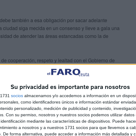
 debe también a esa obligación por sacar adelante
a ciudad siga mecida en un consenso y lleve a gala una
esidad de atender las áreas estancadas como la de
 de cooperación, respeto y lealtad con el Gobierno de
r si es necesario.
entamientos más propios de egos sin sentido que de mirar
Su privacidad es importante para nosotros
s 1731
socios
almacenamos y/o accedemos a información en un disposit
sonales, como identificadores únicos e información estándar enviada 
ntenido personalizado, medición de publicidad y contenido, investigaci
os.
Con su permiso, nosotros y nuestros socios podemos utilizar datos 
identificación mediante las características de dispositivos. Puede hacer
ntimiento a nosotros y a nuestros 1731 socios para que llevemos a ca
. De forma alternativa, puede acceder a información más detallada y 