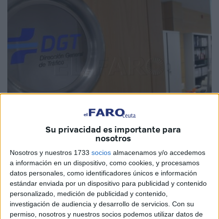
Imagen de archivo
Su privacidad es importante para
nosotros
Nosotros y nuestros 1733
socios
almacenamos y/o accedemos
a información en un dispositivo, como cookies, y procesamos
datos personales, como identificadores únicos e información
Tres bajas de personal en las oficinas de la
Dirección
estándar enviada por un dispositivo para publicidad y contenido
General de Tráfico
(DGT) de Ceuta han ocasionado
personalizado, medición de publicidad y contenido,
retrasos en algunos de los trámites que normalmente se
investigación de audiencia y desarrollo de servicios.
Con su
hacen en estas dependencias, como por ejemplo la
permiso, nosotros y nuestros socios podemos utilizar datos de