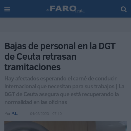
Bajas de personal en la DGT
de Ceuta retrasan
tramitaciones
Hay afectados esperando el carné de conducir
internacional que necesitan para sus trabajos | La
DGT de Ceuta asegura que está recuperando la
normalidad en las oficinas
Por
P.L.
04/05/2023 - 07:10