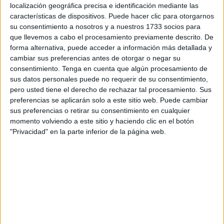
solicitud del carné de conducir internacional, una situación
localización geográfica precisa e identificación mediante las
características de dispositivos. Puede hacer clic para otorgarnos
que está afectando a personas que tienen programados
su consentimiento a nosotros y a nuestros 1733 socios para
viajes de trabajo en los próximos días y que están
que llevemos a cabo el procesamiento previamente descrito. De
preocupadas por tener que suspenderlos.
forma alternativa, puede acceder a información más detallada y
cambiar sus preferencias antes de otorgar o negar su
La situación ha sido denunciada por uno de los
consentimiento.
Tenga en cuenta que algún procesamiento de
perjudicados, quien ha explicado a
El Faro
que teniendo
sus datos personales puede no requerir de su consentimiento,
pero usted tiene el derecho de rechazar tal procesamiento. Sus
programado un traslado el próximo viernes por asuntos
preferencias se aplicarán solo a este sitio web. Puede cambiar
laborales
al vecino país
, siguiendo las instrucciones que
sus preferencias o retirar su consentimiento en cualquier
da la Dirección General de Tráfico, hizo la respectiva
momento volviendo a este sitio y haciendo clic en el botón
solicitud el día martes 2 de mayo con la intención de
"Privacidad" en la parte inferior de la página web.
recoger el documento al transcurrir dos días, este jueves 4
de mayo.
En la página web de la DGT especifican que el trámite
se
puede hacer por Internet
, accediendo con el certificado
digital, DNI electrónico o las credenciales de clave, a
través del Registro Electrónico, estando el permiso