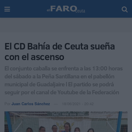
El CD Bahía de Ceuta sueña
con el ascenso
El conjunto caballa se enfrenta a las 13:00 horas
del sábado a la Peña Santillana en el pabellón
municipal de Guadaljaire l El partido se podrá
seguir por el canal de Youtube de la Federación
Por
Juan Carlos Sánchez
18/06/2021 - 20:42