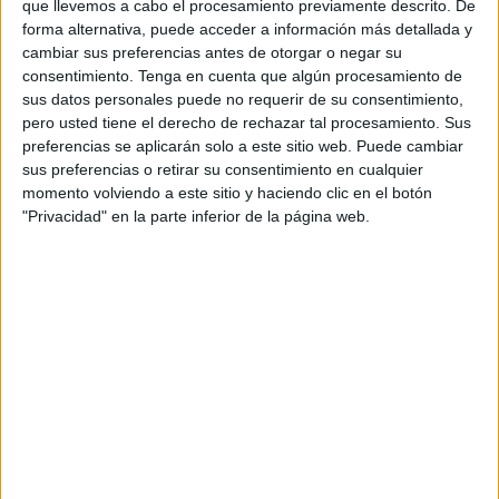
que llevemos a cabo el procesamiento previamente descrito. De
Santillana de Melilla en el pabellón municipal de
forma alternativa, puede acceder a información más detallada y
Guadaljaire, a partido único, con el ascenso a la Segunda
cambiar sus preferencias antes de otorgar o negar su
consentimiento.
Tenga en cuenta que algún procesamiento de
División en juego.
sus datos personales puede no requerir de su consentimiento,
pero usted tiene el derecho de rechazar tal procesamiento. Sus
Las ceutíes confían en demostrar ante el conjunto
preferencias se aplicarán solo a este sitio web. Puede cambiar
melillense la gran temporada realizada y ocupar la plaza
sus preferencias o retirar su consentimiento en cualquier
dejada por el Club Deportivo Hércules tras su descenso de
momento volviendo a este sitio y haciendo clic en el botón
categoría.
"Privacidad" en la parte inferior de la página web.
El CD Bahía de Ceuta lleva varias semanas preparando el
encuentro con sesiones en el complejo deportivo
‘
Guillermo Molina
’, porque se clasificó para esta fase de
ascenso antes que su rival. El conjunto dirigido por Rafael
Gaitán y Sufian Liazid ganó la competición doméstica de
forma brillante con un total de veintiocho puntos sumados
logrando nueve victorias y un empate, por lo que tanto el
cuerpo técnico como las jugadoras confían en superar la
eliminatoria y ascender a Segunda División.