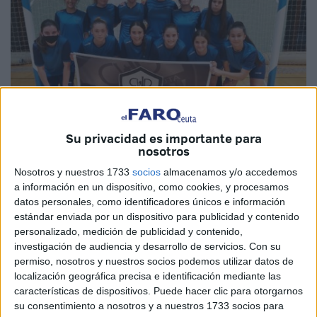
Su privacidad es importante para
nosotros
Nosotros y nuestros 1733
socios
almacenamos y/o accedemos
a información en un dispositivo, como cookies, y procesamos
Cedida
datos personales, como identificadores únicos e información
estándar enviada por un dispositivo para publicidad y contenido
personalizado, medición de publicidad y contenido,
investigación de audiencia y desarrollo de servicios.
Con su
El
Club Deportivo Bahía de Ceuta femenino
disputará
permiso, nosotros y nuestros socios podemos utilizar datos de
este mediodía
su encuentro más importante
en su corta
localización geográfica precisa e identificación mediante las
características de dispositivos. Puede hacer clic para otorgarnos
historia. El conjunto caballa que dirige Rafael Gaitán se
su consentimiento a nosotros y a nuestros 1733 socios para
enfrenta este sábado a partir de las 13:00 horas a la Peña