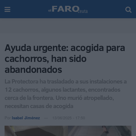
Ayuda urgente: acogida para
cachorros, han sido
abandonados
La Protectora ha trasladado a sus instalaciones a
12 cachorros, algunos lactantes, encontrados
cerca de la frontera. Uno murió atropellado,
necesitan casas de acogida
Por
Isabel Jiménez
13/06/2025 - 17:50