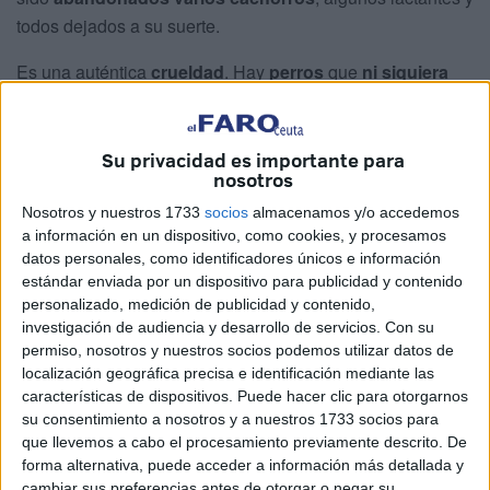
todos dejados a su suerte.
Es una auténtica
crueldad
. Hay
perros
que
ni siquiera
han podido casi abrir los ojos
, que tenían miedo y frío,
que han sido quitados a una madre que ahora estará sin
poder amamantarlos.
Su privacidad es importante para
nosotros
Tras las llamadas,
fueron recogidos
por la empresa
Nosotros y nuestros 1733
socios
almacenamos y/o accedemos
encargada de esa función, ya se encuentran en la
a información en un dispositivo, como cookies, y procesamos
Protectora tras haber sido revisados por el veterinario, pero
datos personales, como identificadores únicos e información
estándar enviada por un dispositivo para publicidad y contenido
ese no puede ser su destino porque las instalaciones no
personalizado, medición de publicidad y contenido,
reúnen las condiciones.
investigación de audiencia y desarrollo de servicios.
Con su
permiso, nosotros y nuestros socios podemos utilizar datos de
12 y uno muerto tras ser
localización geográfica precisa e identificación mediante las
características de dispositivos. Puede hacer clic para otorgarnos
atropellado
su consentimiento a nosotros y a nuestros 1733 socios para
que llevemos a cabo el procesamiento previamente descrito. De
En total
son 12
. Algunos estaban
en la carretera
-uno, de
forma alternativa, puede acceder a información más detallada y
cambiar sus preferencias antes de otorgar o negar su