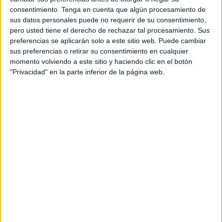
hecho, ha muerto atropellado-. Otros,
dentro de una caja
consentimiento.
Tenga en cuenta que algún procesamiento de
cerca del parking que hay ubicado antes de la frontera del
sus datos personales puede no requerir de su consentimiento,
Tarajal.
pero usted tiene el derecho de rechazar tal procesamiento. Sus
preferencias se aplicarán solo a este sitio web. Puede cambiar
Están desbordados, “
no hay espacio
, no hay manos, y no
sus preferencias o retirar su consentimiento en cualquier
hay suficientes casas de acogida. Cada día nos
momento volviendo a este sitio y haciendo clic en el botón
"Privacidad" en la parte inferior de la página web.
enfrentamos a
situaciones límite
, y hoy necesitamos a la
ciudadanía más que nunca”, expone la entidad.
Pide ayuda para
acoger de manera temporal
a uno de
estos cachorros o a un lactante. “No es para siempre, es
hasta que podamos encontrar una familia definitiva. Pero
sin ti, no podrán salir adelante”.