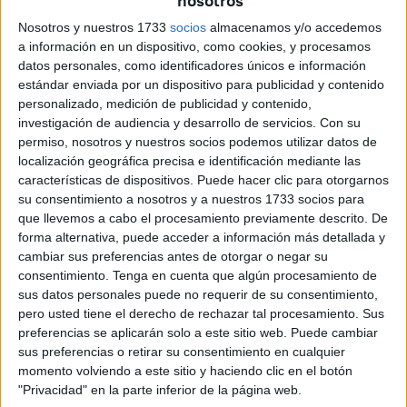
nosotros
sí tienen derecho a percibir una
pensión
no contributiva
,
Nosotros y nuestros 1733
socios
almacenamos y/o accedemos
que se concede al margen de si se ha cotizado o no a la
a información en un dispositivo, como cookies, y procesamos
Seguridad Social
.
datos personales, como identificadores únicos e información
estándar enviada por un dispositivo para publicidad y contenido
Se trata de una ayuda articulada a través de la
pensión
personalizado, medición de publicidad y contenido,
no contributiva de jubilación
gestionada por el
Instituto
investigación de audiencia y desarrollo de servicios.
Con su
de Mayores y Servicios Sociales (Imserso)
, organismo
permiso, nosotros y nuestros socios podemos utilizar datos de
localización geográfica precisa e identificación mediante las
dependiente del
Ministerio de Derechos Sociales,
características de dispositivos. Puede hacer clic para otorgarnos
Consumo y Agenda 2030
.
su consentimiento a nosotros y a nuestros 1733 socios para
que llevemos a cabo el procesamiento previamente descrito. De
De esta forma, el Estado a través de la Seguridad Social
forma alternativa, puede acceder a información más detallada y
garantiza a las personas comprendidas en su campo de
cambiar sus preferencias antes de otorgar o negar su
aplicación la protección adecuada frente a las
consentimiento.
Tenga en cuenta que algún procesamiento de
contingencias contempladas en la
Ley General de la
sus datos personales puede no requerir de su consentimiento,
pero usted tiene el derecho de rechazar tal procesamiento. Sus
Seguridad Social
.
preferencias se aplicarán solo a este sitio web. Puede cambiar
sus preferencias o retirar su consentimiento en cualquier
Esta
pensión no contributiva de jubilación (PNC)
momento volviendo a este sitio y haciendo clic en el botón
asegura a todos los ciudadanos mayores de 65 años y en
"Privacidad" en la parte inferior de la página web.
estado de necesidad una prestación económica,