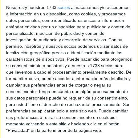
Nosotros y nuestros 1733
socios
almacenamos y/o accedemos
El autobús ha tenido que ser retirado de la línea para su
a información en un dispositivo, como cookies, y procesamos
conducción hasta el taller, posteriormente se interpondrá
datos personales, como identificadores únicos e información
estándar enviada por un dispositivo para publicidad y contenido
denuncia en la
Jefatura Superior de Policía
por este
personalizado, medición de publicidad y contenido,
nuevo
hecho vandálico
ocurrido en la tarde de este
investigación de audiencia y desarrollo de servicios.
Con su
viernes que ha venido a quebrar la cierta tranquilidad que
permiso, nosotros y nuestros socios podemos utilizar datos de
se registraba desde hace unas semanas.
localización geográfica precisa e identificación mediante las
características de dispositivos. Puede hacer clic para otorgarnos
El suceso ha tenido lugar en concreto en el tramo entre el
su consentimiento a nosotros y a nuestros 1733 socios para
que llevemos a cabo el procesamiento previamente descrito. De
ambulatorio de esta barriada y el sendero que lleva a la
forma alternativa, puede acceder a información más detallada y
rotonda de Arcos Quebrados.
cambiar sus preferencias antes de otorgar o negar su
consentimiento.
Tenga en cuenta que algún procesamiento de
No consta que haya detenciones ni tampoco que se hayan
sus datos personales puede no requerir de su consentimiento,
producido heridos. Sí podría haber causado un mal mayor
pero usted tiene el derecho de rechazar tal procesamiento. Sus
porque tras cada uno de estos ataques existe la
preferencias se aplicarán solo a este sitio web. Puede cambiar
posibilidad de que el conductor pierda el control del
sus preferencias o retirar su consentimiento en cualquier
momento volviendo a este sitio y haciendo clic en el botón
vehículo y termine causando un accidente.
"Privacidad" en la parte inferior de la página web.