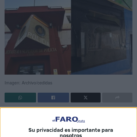
Imagen: Archivo/cedidas
Nuevo
apedreamiento a un autobús
en Ceuta. Esta vez
ha sido en la bajada de la
barriada del Príncipe Felipe
y
el ataque a piedras dirigido contra el vehículo ha dejado
Su privacidad es importante para
nosotros
daños en un cristal que ha quedado roto.