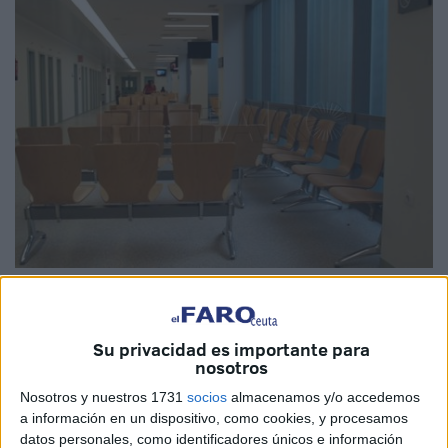
Imagen de archivo
Su privacidad es importante para
nosotros
Ingesa saca a relucir nuevos datos sobre la
asistencia
Nosotros y nuestros 1731
socios
almacenamos y/o accedemos
sanitaria en Ceuta
. Esta vez el comunicado del instituto
a información en un dispositivo, como cookies, y procesamos
datos personales, como identificadores únicos e información
pone el foco en la prestación brindada en atención