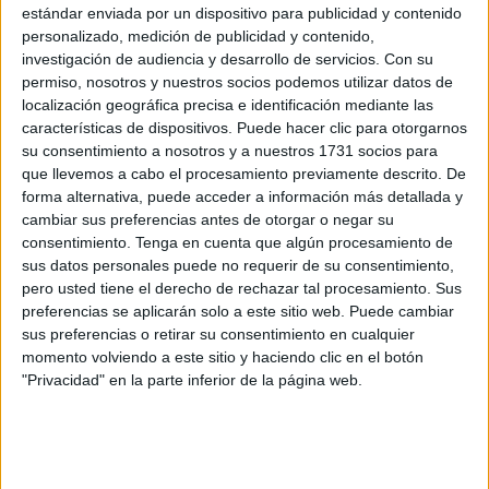
estándar enviada por un dispositivo para publicidad y contenido
primaria durante 2025.
personalizado, medición de publicidad y contenido,
investigación de audiencia y desarrollo de servicios.
Con su
Ya pasado el año, a través del análisis efectuado por el
permiso, nosotros y nuestros socios podemos utilizar datos de
ente, se sabe que las consultas con el médico de cabecera
localización geográfica precisa e identificación mediante las
aumentaron alrededor del 3% y que, por el contrario, las
características de dispositivos. Puede hacer clic para otorgarnos
su consentimiento a nosotros y a nuestros 1731 socios para
realizadas con el pediatra
descendieron levemente
, en
que llevemos a cabo el procesamiento previamente descrito. De
concreto, un 2%.
forma alternativa, puede acceder a información más detallada y
cambiar sus preferencias antes de otorgar o negar su
Las citas con enfermeros también han bajado casi un 2%.
consentimiento.
Tenga en cuenta que algún procesamiento de
A pesar de que en Pediatría y Enfermería los valores han
sus datos personales puede no requerir de su consentimiento,
menguado, la presión asistencial ha subido en ambas
pero usted tiene el derecho de rechazar tal procesamiento. Sus
ramas sanitarias.
preferencias se aplicarán solo a este sitio web. Puede cambiar
sus preferencias o retirar su consentimiento en cualquier
Desde el ente indican que, en general, la demora en
momento volviendo a este sitio y haciendo clic en el botón
"Privacidad" en la parte inferior de la página web.
atención primaria es de cero a un día. Puntualizan que las
urgencias y las no demorables se acometen en la misma
jornada.