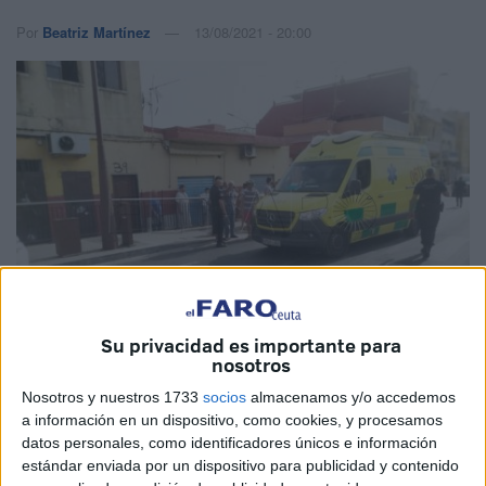
Por
Beatriz Martínez
13/08/2021 - 20:00
Su privacidad es importante para
nosotros
Nosotros y nuestros 1733
socios
almacenamos y/o accedemos
a información en un dispositivo, como cookies, y procesamos
datos personales, como identificadores únicos e información
estándar enviada por un dispositivo para publicidad y contenido
Los vecinos de Capitán Claudio Vázquez, en Ceuta, están