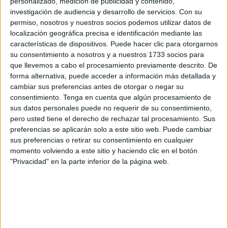
personalizado, medición de publicidad y contenido,
ya hartos. Su calle se ha convertido en un auténtico peligro
investigación de audiencia y desarrollo de servicios.
Con su
para peatones, una zona peligrosa para quien va andando
permiso, nosotros y nuestros socios podemos utilizar datos de
y tiene que cruzar la calle. Así se ha comprobado este
localización geográfica precisa e identificación mediante las
características de dispositivos. Puede hacer clic para otorgarnos
viernes, con hasta dos atropellos que han puesto de
su consentimiento a nosotros y a nuestros 1733 socios para
manifiesto la peligrosidad de una zona que,
desde que se
que llevemos a cabo el procesamiento previamente descrito. De
realizaron las obras
, "parece una autopista".
forma alternativa, puede acceder a información más detallada y
cambiar sus preferencias antes de otorgar o negar su
Así lo definen vecinos de la zona, que se han cansado ya
consentimiento.
Tenga en cuenta que algún procesamiento de
de la situación de riesgo que viven. La gota que ha
sus datos personales puede no requerir de su consentimiento,
pero usted tiene el derecho de rechazar tal procesamiento. Sus
colmado el vaso ha sido los atropellos que ha habido en la
preferencias se aplicarán solo a este sitio web. Puede cambiar
tarde de este viernes, hasta dos, e
l primero el de un
sus preferencias o retirar su consentimiento en cualquier
menor que sufrió heridas en un tobillo
y el segundo,
momento volviendo a este sitio y haciendo clic en el botón
horas después, aún más grave, ya que un señor mayor, al
"Privacidad" en la parte inferior de la página web.
cruzar el paso de peatones, fue arrollado por una moto.
Atendido por la ambulancia en el lugar, fue trasladado al
Hospital
para conocer el alcance de sus heridas.
Con estos nuevos atropellos, los vecinos han levantado