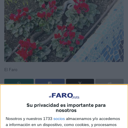
El Faro
Sorprendente hallazgo este viernes en pleno centro de
Su privacidad es importante para
Ceuta. Unos viandantes se han armado de valor para
nosotros
atrapar una
serpiente
de longitud y grosor considerables
Nosotros y nuestros 1733
socios
almacenamos y/o accedemos
que han entregado a efectivos del Cuerpo de
Bomberos
.
a información en un dispositivo, como cookies, y procesamos