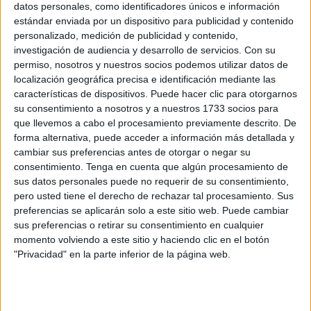
datos personales, como identificadores únicos e información
Un motorista que circulaba en torno a la glorieta de la
estándar enviada por un dispositivo para publicidad y contenido
plaza de la Constitución
se ha percatado, en torno a las
personalizado, medición de publicidad y contenido,
16:00 horas, de la presencia del reptil cerca de la calzada.
investigación de audiencia y desarrollo de servicios.
Con su
El ejemplar se encontraba entre las plantas del jardín que
permiso, nosotros y nuestros socios podemos utilizar datos de
decora la rotonda, parcialmente enroscada.
localización geográfica precisa e identificación mediante las
características de dispositivos. Puede hacer clic para otorgarnos
El hallazgo ha atraído a numerosos curiosos que se han
su consentimiento a nosotros y a nuestros 1733 socios para
que llevemos a cabo el procesamiento previamente descrito. De
acercado para comprobar que los comentarios eran
forma alternativa, puede acceder a información más detallada y
ciertos. Algunos presentes han pedido a los comercios
cambiar sus preferencias antes de otorgar o negar su
cercanos un bastón con el que levantar al ejemplar y una
consentimiento.
Tenga en cuenta que algún procesamiento de
caja donde depositarlo hasta la llegada del servicio
sus datos personales puede no requerir de su consentimiento,
pero usted tiene el derecho de rechazar tal procesamiento. Sus
competente.
preferencias se aplicarán solo a este sitio web. Puede cambiar
sus preferencias o retirar su consentimiento en cualquier
Según testigos presenciales, dos personas han sido las
momento volviendo a este sitio y haciendo clic en el botón
que, tras hacerse con estos utensilios, han echado el
"Privacidad" en la parte inferior de la página web.
guante al reptil. Sus dimensiones han asombrado y
atemorizado, a partes iguales, a los presentes.