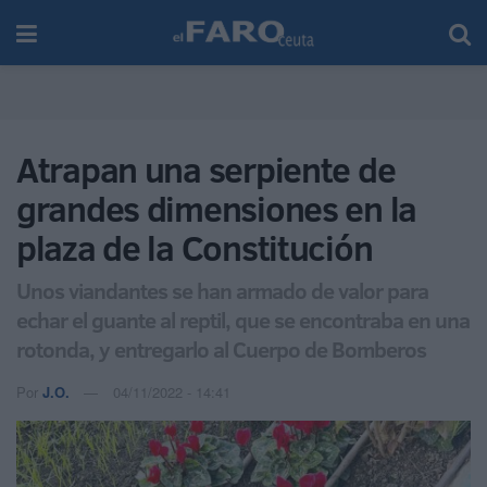
Atrapan una serpiente de
grandes dimensiones en la
plaza de la Constitución
Unos viandantes se han armado de valor para
echar el guante al reptil, que se encontraba en una
rotonda, y entregarlo al Cuerpo de Bomberos
Por
J.O.
04/11/2022 - 14:41