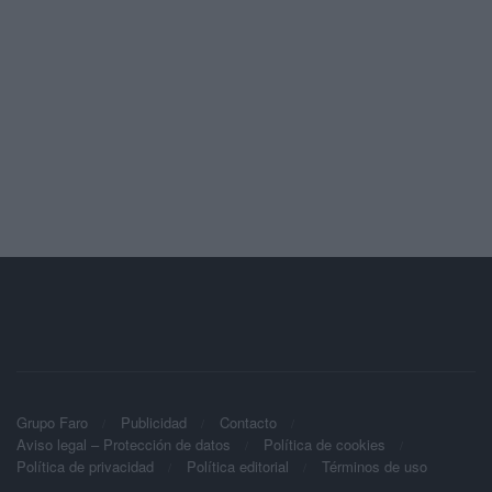
Grupo Faro
Publicidad
Contacto
Aviso legal – Protección de datos
Política de cookies
Política de privacidad
Política editorial
Términos de uso