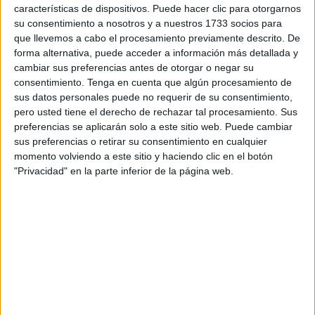
en acciones terroristas y que habría recibido indicaciones
características de dispositivos. Puede hacer clic para otorgarnos
su consentimiento a nosotros y a nuestros 1733 socios para
para atentar con drones en el Camp Nou durante un
que llevemos a cabo el procesamiento previamente descrito. De
partido entre el Real Madrid y el F.C. Barcelona en 2020, al
forma alternativa, puede acceder a información más detallada y
que
El Periódico
identifica como originario de Marruecos,
cambiar sus preferencias antes de otorgar o negar su
ha aceptado tres años de prisión tras reconocer los hechos
consentimiento.
Tenga en cuenta que algún procesamiento de
sus datos personales puede no requerir de su consentimiento,
de los que se le acusa.
pero usted tiene el derecho de rechazar tal procesamiento. Sus
preferencias se aplicarán solo a este sitio web. Puede cambiar
El acusado, Mohammed Yassi Amrani, ha llegado a un
sus preferencias o retirar su consentimiento en cualquier
acuerdo de conformidad con el Ministerio Público, en
momento volviendo a este sitio y haciendo clic en el botón
virtud del cual ha admitido los hechos y el fiscal le ha
"Privacidad" en la parte inferior de la página web.
retirado la acusación por el delito de participación activa
en organización terrorista y le ha rebajado a tres años de
prisión su petición de condena por un delito de
autocapacitación y autoadoctrinamiento.
Como consecuencia, el presidente del tribunal, Francisco
Javier Vieira, ha anunciado que se dictará una sentencia
de conformidad de tres años de prisión e inhabilitación