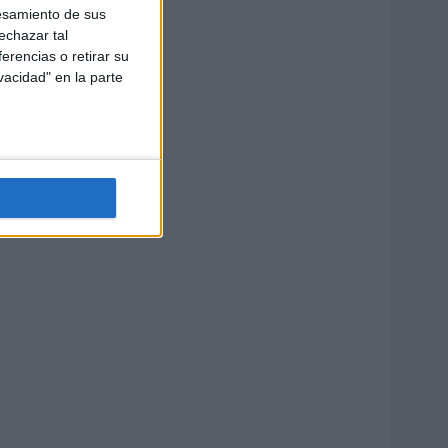
esamiento de sus
echazar tal
erencias o retirar su
vacidad" en la parte