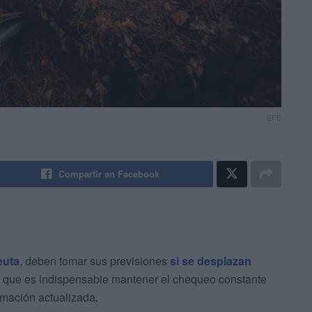
EFE
Compartir en Facebook
euta
, deben tomar sus previsiones
si se desplazan
a que es indispensable mantener el chequeo constante
rmación actualizada.