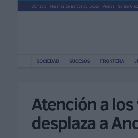
Contacto
Horarios de Barcos by Kikoto
Vuelos
Sorteo Cruz
SOCIEDAD
SUCESOS
FRONTERA
J
Atención a los 
desplaza a An