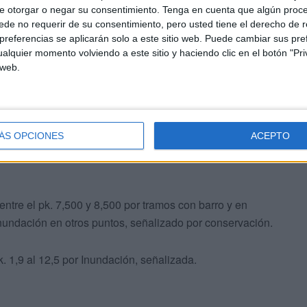
P-4, Corte Total por inundación, señalizado por
e otorgar o negar su consentimiento.
Tenga en cuenta que algún proc
de no requerir de su consentimiento, pero usted tiene el derecho de r
referencias se aplicarán solo a este sitio web. Puede cambiar sus pref
alquier momento volviendo a este sitio y haciendo clic en el botón "Pri
pk. 0,300 al pk. 1,200, señalizado por conservación.
 web.
 ambos sentidos, por rebasamiento de agua sobre la
izada.
ÁS OPCIONES
ACEPTO
en el pk. 8,700 por inundación desborde del cauce del
ntre el pk. 7,500 y 8,500 por tramos con barro y en
nundación en otros puntos, señalizado por conservación.
. 1,9 al 12,5 por Inundación, señalizada.