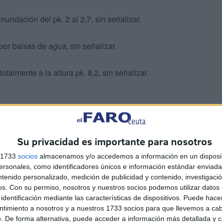
undación del pk. 2 al 2,7, sin señalizar.
por balsas de agua, sin señalizar.
talmente a la altura pk. 8,2, sin señalizar.
Su privacidad es importante para nosotros
s 1733
socios
almacenamos y/o accedemos a información en un disposit
por inundación, conservación está procediendo a señalizar
sonales, como identificadores únicos e información estándar enviada 
373 junto a CA-8101 y reincorporación a pk. 26 de A-384.
ntenido personalizado, medición de publicidad y contenido, investigaci
os.
Con su permiso, nosotros y nuestros socios podemos utilizar datos 
identificación mediante las características de dispositivos. Puede hacer
ntimiento a nosotros y a nuestros 1733 socios para que llevemos a ca
. De forma alternativa, puede acceder a información más detallada y 