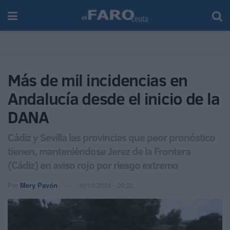
Más de mil incidencias en
Andalucía desde el inicio de la
DANA
Cádiz y Sevilla las provincias que peor pronóstico
tienen, manteniéndose Jerez de la Frontera
(Cádiz) en aviso rojo por riesgo extremo
Por
Mery Pavón
30/10/2024 - 20:22