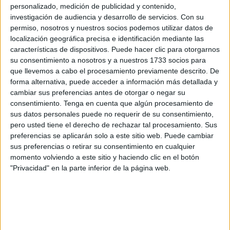
personalizado, medición de publicidad y contenido,
Además, en Málaga hay otras tres personas mayores en
investigación de audiencia y desarrollo de servicios.
Con su
estado grave que tuvieron que ser rescatadas. A lo que se
permiso, nosotros y nuestros socios podemos utilizar datos de
suma la situación del río Guadalmedina, cubierto de agua
localización geográfica precisa e identificación mediante las
por las fuertes lluvias caídas en las últimas horas del
características de dispositivos. Puede hacer clic para otorgarnos
martes, o el desbordamiento del río Guadalhorce también
su consentimiento a nosotros y a nuestros 1733 socios para
que llevemos a cabo el procesamiento previamente descrito. De
en Málaga.
forma alternativa, puede acceder a información más detallada y
cambiar sus preferencias antes de otorgar o negar su
La provincia de Málaga ha concentrado la mayor parte de
consentimiento.
Tenga en cuenta que algún procesamiento de
los avisos, seguida de Granada. Además, en Sevilla se
sus datos personales puede no requerir de su consentimiento,
produjo un corte total del tráfico en la SE-020 por
pero usted tiene el derecho de rechazar tal procesamiento. Sus
desbordamiento del arroyo Tamarguillo, a la altura de
preferencias se aplicarán solo a este sitio web. Puede cambiar
sus preferencias o retirar su consentimiento en cualquier
Miraflores, una de las rondas de circunvalación de la
momento volviendo a este sitio y haciendo clic en el botón
capital, donde se activaron desvíos, aunque ya se ha
"Privacidad" en la parte inferior de la página web.
restablecido la circulación.