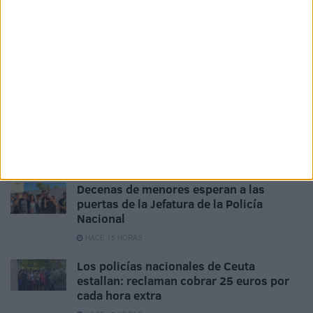
seguridad con despliegue policial en
todas las barriadas
HACE 11 HORAS
La Policía investiga la violación de una
menor en Ceuta
HACE 12 HORAS
Detenido el ‘Pleita’, acusado de disparar
a una menor tras una discusión vecinal
HACE 12 HORAS
Decenas de menores esperan a las
puertas de la Jefatura de la Policía
Nacional
HACE 15 HORAS
Los policías nacionales de Ceuta
estallan: reclaman cobrar 25 euros por
cada hora extra