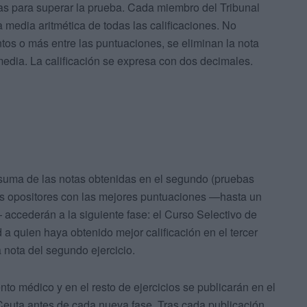
as para superar la prueba. Cada miembro del Tribunal
a media aritmética de todas las calificaciones. No
untos o más entre las puntuaciones, se eliminan la nota
 media. La calificación se expresa con dos decimales.
suma de las notas obtenidas en el segundo (pruebas
o los opositores con las mejores puntuaciones —hasta un
ccederán a la siguiente fase: el Curso Selectivo de
a quien haya obtenido mejor calificación en el tercer
la nota del segundo ejercicio.
to médico y en el resto de ejercicios se publicarán en el
uta antes de cada nueva fase. Tras cada publicación,