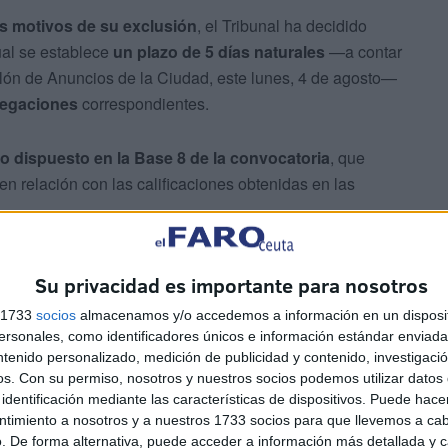
s motivos de su exclusión
, el Tribunal ha decidido
ual se establece
un plazo de 5 días naturales
—a contar
ablón de Anuncios de la Ciudad, este lunes, 4 de agosto—
legaciones
correspondientes.
o dispuesto en la Base 8 de la convocatoria
, que
n relación con las calificaciones obtenidas en las
ribunal Calificador y forma parte del expediente oficial
Su privacidad es importante para nosotros
rado y validado electrónicamente en la Carpeta
 Autónoma de Ceuta.
s 1733
socios
almacenamos y/o accedemos a información en un disposit
sonales, como identificadores únicos e información estándar enviada 
ntenido personalizado, medición de publicidad y contenido, investigaci
os.
Con su permiso, nosotros y nuestros socios podemos utilizar datos 
identificación mediante las características de dispositivos. Puede hacer
ntimiento a nosotros y a nuestros 1733 socios para que llevemos a ca
. De forma alternativa, puede acceder a información más detallada y 