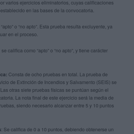
 varios ejercicios eliminatorios, cuyas calificaciones
o establecido en las bases de la convocatoria.
“apto” o “no apto”. Esta prueba resulta excluyente, ya
uar en el proceso.
e califica como “apto” o “no apto”, y tiene carácter
ica:
Consta de ocho pruebas en total. La prueba de
vicio de Extinción de Incendios y Salvamento (SEIS) se
 Las otras siete pruebas físicas se puntúan según el
toria. La nota final de este ejercicio será la media de
ruebas, siendo necesario alcanzar entre 5 y 10 puntos
s
: Se califica de 0 a 10 puntos, debiendo obtenerse un