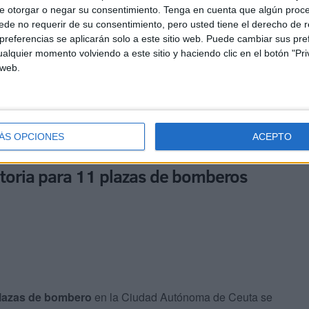
e otorgar o negar su consentimiento.
Tenga en cuenta que algún proc
de no requerir de su consentimiento, pero usted tiene el derecho de r
tía adicional para los opositores, asegurando la
referencias se aplicarán solo a este sitio web. Puede cambiar sus pref
aspirantes que consideran que su calificación podría
alquier momento volviendo a este sitio y haciendo clic en el botón "Pri
 web.
electivo avanza hacia sus etapas finales, en las que
 de aspirantes aptos para ocupar una de las once plazas
ÁS OPCIONES
ACEPTO
atoria para 11 plazas de bomberos
 plazas de bombero
en la Ciudad Autónoma de Ceuta se