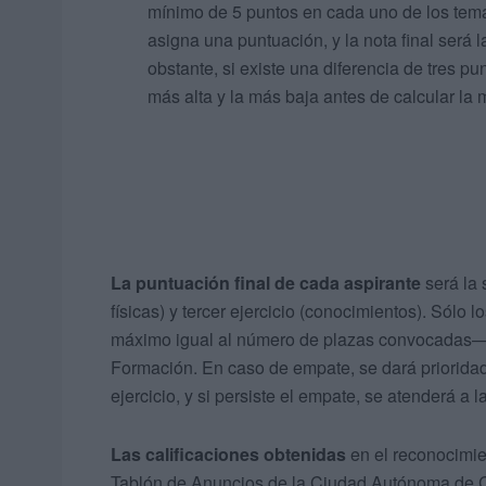
mínimo de 5 puntos en cada uno de los tem
asigna una puntuación, y la nota final será l
obstante, si existe una diferencia de tres p
más alta y la más baja antes de calcular la
La puntuación final de cada aspirante
será la 
físicas) y tercer ejercicio (conocimientos). Sól
máximo igual al número de plazas convocadas— a
Formación. En caso de empate, se dará prioridad 
ejercicio, y si persiste el empate, se atenderá a 
Las calificaciones obtenidas
en el reconocimien
Tablón de Anuncios de la Ciudad Autónoma de Ce