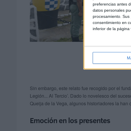
preferencias antes d
datos personales pue
procesamiento. Sus p
consentimiento en cu
inferior de la página
M
Sin embargo, este relato fue recogido por el fund
Legión... Al Tercio’. Dado lo novelesco del suceso
Queija de la Vega, algunos historiadores la han 
Emoción en los presentes