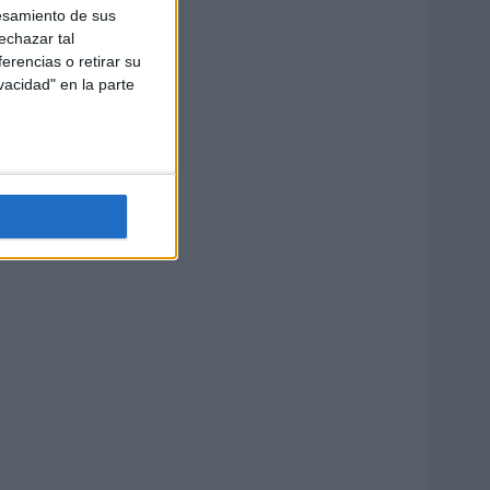
esamiento de sus
echazar tal
erencias o retirar su
vacidad" en la parte