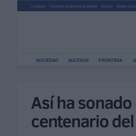
Contacto
Horarios de Barcos by Kikoto
Vuelos
Sorteo Cruz
SOCIEDAD
SUCESOS
FRONTERA
J
Así ha sonado e
centenario del