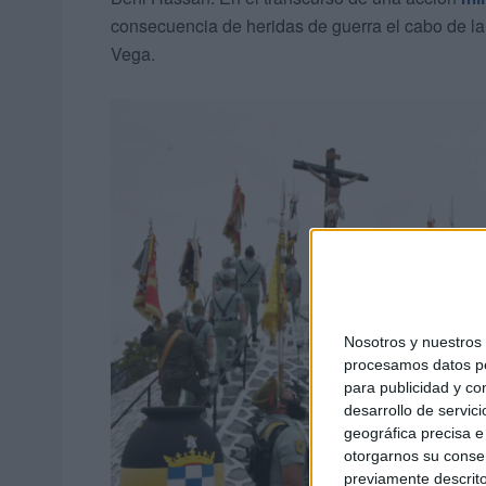
consecuencia de heridas de guerra el cabo de l
Vega.
Nosotros y nuestro
procesamos datos per
para publicidad y co
desarrollo de servici
geográfica precisa e 
otorgarnos su conse
previamente descrito