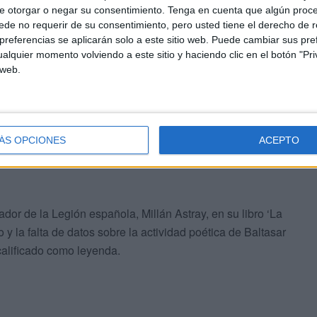
e otorgar o negar su consentimiento.
Tenga en cuenta que algún proc
de no requerir de su consentimiento, pero usted tiene el derecho de r
referencias se aplicarán solo a este sitio web. Puede cambiar sus pref
alquier momento volviendo a este sitio y haciendo clic en el botón "Pri
 web.
ÁS OPCIONES
ACEPTO
ador de la Legión española, Millán Astray, en su libro ‘La
 y la falta de datos sobre la actividad poética de Baltasar
calificado como leyenda.