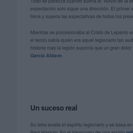
Todo se paraliza cuando suena el ‘Novio de la Mu
expectación solo sigue una dirección. El primer 
llena y supera las expectativas de todos los pres
Mientras se procesionaba al Cristo de Lepanto s
el tercio sabía quién era aquel legionario tan aud
historia mas la legión suponía que un gran dolor
García Aldave
.
Un suceso real
Su letra exalta el espíritu legionario y se basa 
Beni Hassán. En el transcurso de una acción
mil