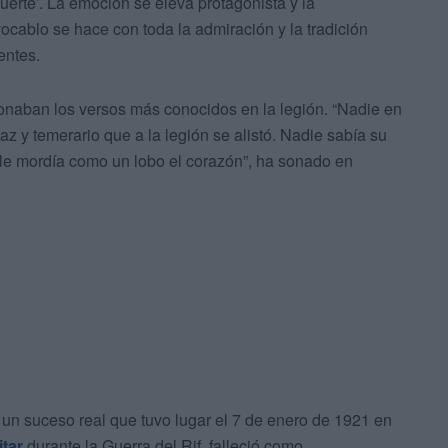
erte’. La emoción se eleva protagonista y la
vocablo se hace con toda la admiración y la tradición
entes.
onaban los versos más conocidos en la legión. “Nadie en
az y temerario que a la legión se alistó. Nadie sabía su
 le mordía como un lobo el corazón”, ha sonado en
en un suceso real que tuvo lugar el 7 de enero de 1921 en
itar
durante la Guerra del Rif, falleció como