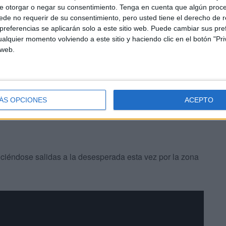
e otorgar o negar su consentimiento.
Tenga en cuenta que algún proc
nes
de no requerir de su consentimiento, pero usted tiene el derecho de r
referencias se aplicarán solo a este sitio web. Puede cambiar sus pref
alquier momento volviendo a este sitio y haciendo clic en el botón "Pri
 buscan el pase fácil sin reparar en que están optando
 web.
n perecer o desaparecer en un mar que se ha llevado ya a
igones.
ÁS OPCIONES
ACEPTO
iéndose salidas a la desesperada esta vez por la zona