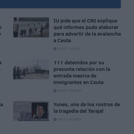
IU pide que el CNI explique
n
qué informes pudo elaborar
y
para advertir de la avalancha
a Ceuta
HACE 1 HORA
a
111 detenidos por su
a
presunta relación con la
entrada masiva de
inmigrantes en Ceuta
HACE 3 HORAS
ta
Yunes, uno de los rostros de
la tragedia del Tarajal
HACE 4 HORAS