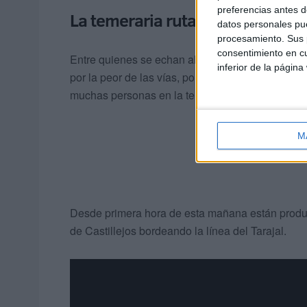
preferencias antes d
La temeraria ruta de los espigo
datos personales pue
procesamiento. Sus p
consentimiento en cu
Entre quienes se echan al mar están menores que
inferior de la página
por la peor de las vías, por esa en la que puede
muchas personas en la temeraria ruta de los esp
M
Desde primera hora de esta mañana están produc
de Castillejos bordeando la línea del Tarajal.