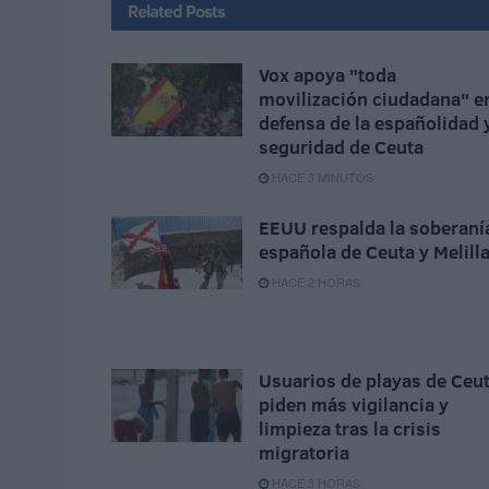
Related
Posts
Vox apoya "toda
movilización ciudadana" e
defensa de la españolidad 
seguridad de Ceuta
HACE 3 MINUTOS
EEUU respalda la soberaní
española de Ceuta y Melill
HACE 2 HORAS
Usuarios de playas de Ceu
piden más vigilancia y
limpieza tras la crisis
migratoria
HACE 3 HORAS