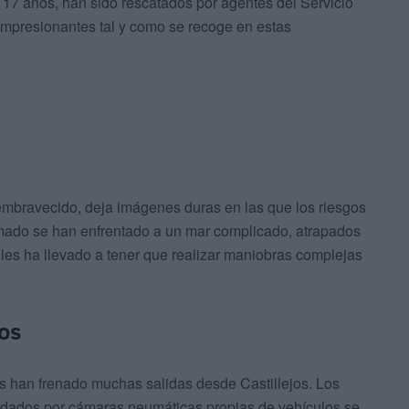
y 17 años, han sido rescatados por agentes del Servicio
impresionantes tal y como se recoge en estas
 embravecido, deja imágenes duras en las que los riesgos
rmado se han enfrentado a un mar complicado, atrapados
les ha llevado a tener que realizar maniobras complejas
os
s han frenado muchas salidas desde Castillejos. Los
udados por cámaras neumáticas propias de vehículos se