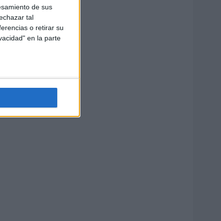
esamiento de sus
echazar tal
erencias o retirar su
vacidad" en la parte