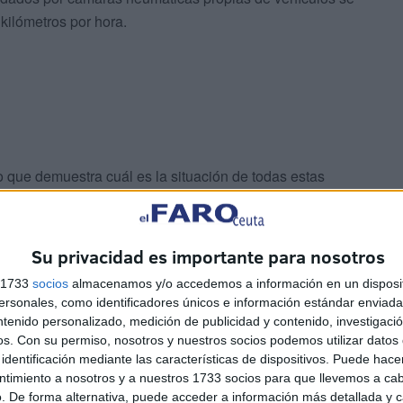
kilómetros por hora.
o que demuestra cuál es la situación de todas estas
ue para ello pongan en riesgo sus propias vidas.
Su privacidad es importante para nosotros
s 1733
socios
almacenamos y/o accedemos a información en un disposit
sonales, como identificadores únicos e información estándar enviada 
ntenido personalizado, medición de publicidad y contenido, investigaci
os.
Con su permiso, nosotros y nuestros socios podemos utilizar datos 
n para apoyar en rescates, debido a la cantidad de
identificación mediante las características de dispositivos. Puede hacer
ndo las adversas situaciones generadas.
ntimiento a nosotros y a nuestros 1733 socios para que llevemos a ca
. De forma alternativa, puede acceder a información más detallada y 