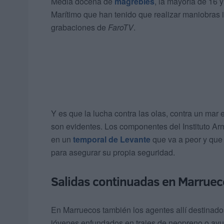
Media docena de
magrebíes
, la mayoría de 16 
Marítimo que han tenido que realizar maniobras 
grabaciones de
FaroTV
.
Y es que la lucha contra las olas, contra un mar
son evidentes. Los componentes del Instituto A
en un
temporal de Levante
que va a peor y que 
para asegurar su propia seguridad.
Salidas continuadas en Marruec
En Marruecos también los agentes allí destinado
jóvenes enfundados en trajes de neopreno o ay