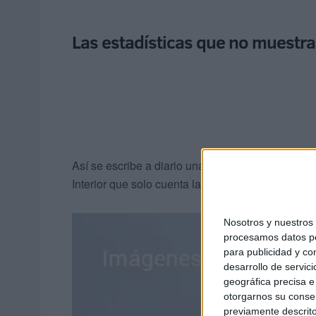
Las estadísticas que no muestran
Así se escribe a diario una crónica que luego se t
Interior que solo cuenta las personas que llegan
Nosotros y nuestro
procesamos datos per
para publicidad y co
desarrollo de servici
geográfica precisa e 
otorgarnos su conse
previamente descrito