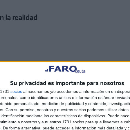
 la realidad
raduce en estadísticas, las que difunde el Ministerio del
 a Ceuta no las que intentan ese pase.
Su privacidad es importante para nosotros
s 1731
socios
almacenamos y/o accedemos a información en un disposit
sonales, como identificadores únicos e información estándar enviada 
ntenido personalizado, medición de publicidad y contenido, investigaci
os.
Con su permiso, nosotros y nuestros socios podemos utilizar datos 
identificación mediante las características de dispositivos. Puede hacer
ntimiento a nosotros y a nuestros 1731 socios para que llevemos a ca
. De forma alternativa, puede acceder a información más detallada y 