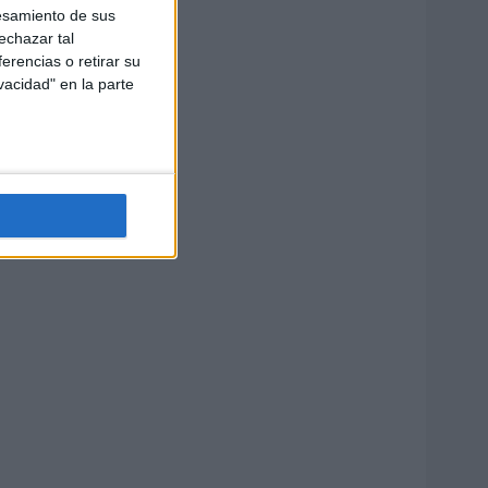
esamiento de sus
echazar tal
erencias o retirar su
vacidad" en la parte