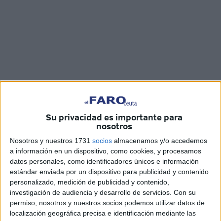
Fotos y vídeo: Óscar Román
Su privacidad es importante para
nosotros
La parada militar por el
114 aniversario de Regulares
ha
Nosotros y nuestros 1731
socios
almacenamos y/o accedemos
a información en un dispositivo, como cookies, y procesamos
dejado un momento especial y emotivo en el que se
datos personales, como identificadores únicos e información
recuerda a los que dieron su vida por España
. Y en
estándar enviada por un dispositivo para publicidad y contenido
Ceuta se hace además de una forma única.
personalizado, medición de publicidad y contenido,
investigación de audiencia y desarrollo de servicios.
Con su
Así, en recuerdo a esos caídos, se ha procedido a la
permiso, nosotros y nuestros socios podemos utilizar datos de
lectura de la
oración
por el páter
seguida del
rezo de la
localización geográfica precisa e identificación mediante las