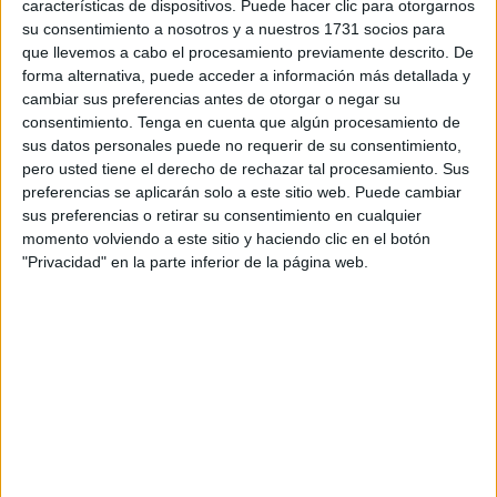
características de dispositivos. Puede hacer clic para otorgarnos
sura Al Fatiha
, que puede ser ofrecido por un santón o un
su consentimiento a nosotros y a nuestros 1731 socios para
soldado regular en representación de la religión
que llevemos a cabo el procesamiento previamente descrito. De
musulmana.
forma alternativa, puede acceder a información más detallada y
cambiar sus preferencias antes de otorgar o negar su
Es la
mayor señal de respeto
hacia quienes dieron su
consentimiento.
Tenga en cuenta que algún procesamiento de
vida por España, quienes han formado parte de Regulares,
sus datos personales puede no requerir de su consentimiento,
pero usted tiene el derecho de rechazar tal procesamiento. Sus
musulmanes y cristianos
, todos los que han forjado esa
preferencias se aplicarán solo a este sitio web. Puede cambiar
leyenda que hoy pervive.
sus preferencias o retirar su consentimiento en cualquier
momento volviendo a este sitio y haciendo clic en el botón
En su totalidad ha sido
grabada por FAROTV
como una
"Privacidad" en la parte inferior de la página web.
clara señal de respeto casi al final de este evento
castrense.
Historia de Regulares
Todos los presentes atienden el rezo, pero también cómo
se recita la sura Al Fatiha del Corán, recordando así a los
caídos de ambas confesiones con todo el respeto debido.