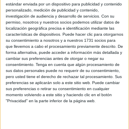
infraestructura temporal como la que ya se dispuso la
estándar enviada por un dispositivo para publicidad y contenido
semana pasada en hasta cinco puntos distintos del
personalizado, medición de publicidad y contenido,
perímetro fronterizo.
investigación de audiencia y desarrollo de servicios.
Con su
permiso, nosotros y nuestros socios podemos utilizar datos de
Allí se tendrán que poner los agentes del Instituto Armado
localización geográfica precisa e identificación mediante las
en punto fijo para que los vehículos que llegan desde la
características de dispositivos. Puede hacer clic para otorgarnos
su consentimiento a nosotros y a nuestros 1731 socios para
Península con el objetivo de cruzar a
Marruecos
no
que llevemos a cabo el procesamiento previamente descrito. De
marchen directamente a la
frontera del Tarajal
.
forma alternativa, puede acceder a información más detallada y
cambiar sus preferencias antes de otorgar o negar su
A pesar de que se han colocado señales nuevas incluso
consentimiento.
Tenga en cuenta que algún procesamiento de
escritas en árabe indicando que se debe pasar antes de
sus datos personales puede no requerir de su consentimiento,
cruzar la frontera por el
embolsamiento
, muchos
pero usted tiene el derecho de rechazar tal procesamiento. Sus
preferencias se aplicarán solo a este sitio web. Puede cambiar
vehículos incurren en la misma errática decisión de no
sus preferencias o retirar su consentimiento en cualquier
hacer esa maniobra, lo que provoca problemas en el
momento volviendo a este sitio y haciendo clic en el botón
entorno de Tarajal desde donde, si los conductores no
"Privacidad" en la parte inferior de la página web.
presentan tique, se les insta a volver a Loma Colmenar.