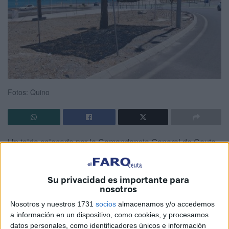
Fotos: Quino
Un toldo colocado por la Comandancia General de Ceuta.
Ese es el
puesto
alternativo ubicado en plena subida
hacia el hospital universitario para que la
Guardia Civil
Su privacidad es importante para
ejerza un control durante la
Operación Paso del
nosotros
Estrecho (OPE).
Nosotros y nuestros 1731
socios
almacenamos y/o accedemos
a información en un dispositivo, como cookies, y procesamos
De la sombrilla del verano de 2023 se ha pasado a esta
datos personales, como identificadores únicos e información