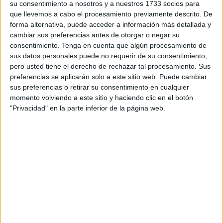
rango a un agente de Policía que falleció en el hospital
su consentimiento a nosotros y a nuestros 1733 socios para
que llevemos a cabo el procesamiento previamente descrito. De
debido a complicaciones de las graves heridas en un
forma alternativa, puede acceder a información más detallada y
accidente de tráfico ocurrido el 30 de septiembre, con
cambiar sus preferencias antes de otorgar o negar su
motivo de los operativos dispuestos para
evitar las
consentimiento.
Tenga en cuenta que algún procesamiento de
llegadas de inmigrantes
hacia la frontera de Ceuta.
sus datos personales puede no requerir de su consentimiento,
pero usted tiene el derecho de rechazar tal procesamiento. Sus
Tal y como recogen varios medios marroquíes, como
preferencias se aplicarán solo a este sitio web. Puede cambiar
sus preferencias o retirar su consentimiento en cualquier
resultado de ese accidente ocurrido en la carretera costera
momento volviendo a este sitio y haciendo clic en el botón
entre Castillejos y Tánger el agente sufrió graves lesiones
"Privacidad" en la parte inferior de la página web.
que han tenido fatales consecuencias.
El director general de Seguridad Nacional y Control del
Territorio Nacional encargó a los departamentos centrales
responsables de la gestión de los recursos humanos
registrar este ascenso excepcional al rango de
comandante de Policía en el registro profesional del
fallecido, arreglando sus efectos en beneficio de su familia
y seres queridos.