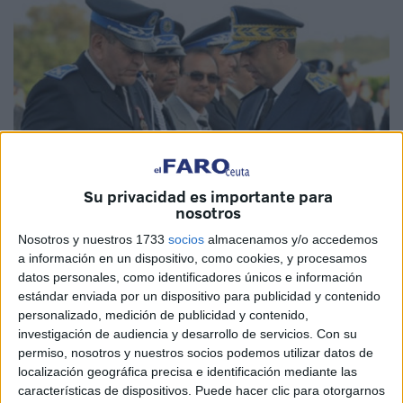
Su privacidad es importante para
nosotros
Nosotros y nuestros 1733
socios
almacenamos y/o accedemos
Imagen cedida / archivo
a información en un dispositivo, como cookies, y procesamos
datos personales, como identificadores únicos e información
estándar enviada por un dispositivo para publicidad y contenido
personalizado, medición de publicidad y contenido,
investigación de audiencia y desarrollo de servicios.
Con su
El director general de Seguridad Nacional y Control del
permiso, nosotros y nuestros socios podemos utilizar datos de
Territorio Nacional de Marruecos, Abdellatif Hammouchi,
localización geográfica precisa e identificación mediante las
ha acordado conceder un ascenso excepcional en el
características de dispositivos. Puede hacer clic para otorgarnos