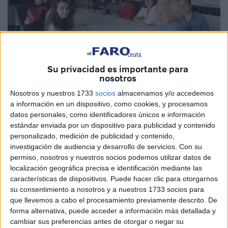
Su privacidad es importante para
nosotros
Nosotros y nuestros 1733
socios
almacenamos y/o accedemos
a información en un dispositivo, como cookies, y procesamos
datos personales, como identificadores únicos e información
estándar enviada por un dispositivo para publicidad y contenido
personalizado, medición de publicidad y contenido,
Los estudiantes de 2º de ESO del IES Siete
investigación de audiencia y desarrollo de servicios.
Con su
permiso, nosotros y nuestros socios podemos utilizar datos de
Colinas fueron los pioneros en participar
localización geográfica precisa e identificación mediante las
en este proyecto piloto
características de dispositivos. Puede hacer clic para otorgarnos
su consentimiento a nosotros y a nuestros 1733 socios para
que llevemos a cabo el procesamiento previamente descrito. De
El asombro por una sociedad extremadamente patriarcal y
forma alternativa, puede acceder a información más detallada y
machista fue el estado más común que suscitó la obra ‘El
cambiar sus preferencias antes de otorgar o negar su