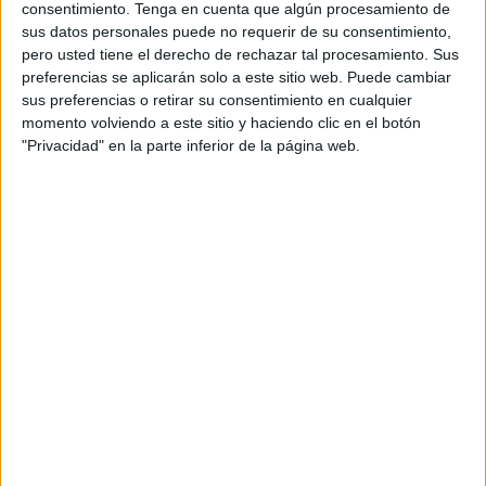
príncipe destronado’, de Miguel Delibes, en los alumnos
consentimiento.
Tenga en cuenta que algún procesamiento de
de 2º de ESO del instituto Siete Colinas. Este grupo de
sus datos personales puede no requerir de su consentimiento,
pero usted tiene el derecho de rechazar tal procesamiento. Sus
aproximadamente 15 jóvenes se convirtió ayer en
preferencias se aplicarán solo a este sitio web. Puede cambiar
protagonista de un proyecto piloto que arranca en la
sus preferencias o retirar su consentimiento en cualquier
Biblioteca y que tiene la intención de echar raíces, el Club
momento volviendo a este sitio y haciendo clic en el botón
de Lectura Juvenil.
"Privacidad" en la parte inferior de la página web.
La propuesta de este club llega de manos de Miguel Ávila,
profesor de Lengua y Literatura del centro, con motivo de
una visita a la Biblioteca. Durante la misma propuso la
creación de un espacio público dirigido a jóvenes en el
que se fomentase la lectura de una forma amena y lúdica.
Se trata de ofrecer nuevas posibilidades para disfrutar del
tiempo libre. El director del ente público señalaba que la
Biblioteca cede sus instalaciones y recursos así como los
libros y material que necesiten y están abiertos a la
participación de más centros educativos, organizaciones o
iniciativas a nivel personal.