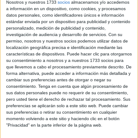
transporta al visitante hasta el corazón de Egipto mediante
Nosotros y nuestros 1733
socios
almacenamos y/o accedemos
a información en un dispositivo, como cookies, y procesamos
una selección de imágenes que combinan historia, cultura
datos personales, como identificadores únicos e información
y experiencia personal.
estándar enviada por un dispositivo para publicidad y contenido
personalizado, medición de publicidad y contenido,
La muestra, inaugurada el pasado 11 de junio, reúne las
investigación de audiencia y desarrollo de servicios.
Con su
obras de
Eva María Fernández Fernández y Lujó
permiso, nosotros y nuestros socios podemos utilizar datos de
Semeyes
, nombre artístico del fotógrafo, docente y jurado
localización geográfica precisa e identificación mediante las
José Vigir Escalera. A través de sus instantáneas, ambos
características de dispositivos. Puede hacer clic para otorgarnos
su consentimiento a nosotros y a nuestros 1733 socios para
autores ofrecen una visión complementaria de un país que,
que llevemos a cabo el procesamiento previamente descrito. De
según reconocen, deja una huella imborrable en quienes
forma alternativa, puede acceder a información más detallada y
lo visitan.
cambiar sus preferencias antes de otorgar o negar su
consentimiento.
Tenga en cuenta que algún procesamiento de
Un viaje soñado durante cuatro
sus datos personales puede no requerir de su consentimiento,
pero usted tiene el derecho de rechazar tal procesamiento. Sus
décadas
preferencias se aplicarán solo a este sitio web. Puede cambiar
sus preferencias o retirar su consentimiento en cualquier
momento volviendo a este sitio y haciendo clic en el botón
Para Lujó Semeyes, este proyecto nace también de una
"Privacidad" en la parte inferior de la página web.
experiencia vital largamente esperada.