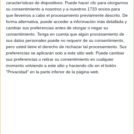
convertido en un auténtico cementerio de todo tipo de
características de dispositivos. Puede hacer clic para otorgarnos
su consentimiento a nosotros y a nuestros 1733 socios para
residuos, pero sobre todo de coches sin matrícula y
que llevemos a cabo el procesamiento previamente descrito. De
abandonados, unos calcinados y otros no. Pero en esta
forma alternativa, puede acceder a información más detallada y
estampa habitual para los vecinos de Ceuta sorprenden
cambiar sus preferencias antes de otorgar o negar su
las decenas de bicicletas abandonadas que se alinean
consentimiento.
Tenga en cuenta que algún procesamiento de
también en este enorme vertedero a cielo abierto.
sus datos personales puede no requerir de su consentimiento,
pero usted tiene el derecho de rechazar tal procesamiento. Sus
Con el manillar del revés, sin sillín, sin alguna de las
preferencias se aplicarán solo a este sitio web. Puede cambiar
sus preferencias o retirar su consentimiento en cualquier
ruedas, con los pedales para dentro o sin cadena. Todas
momento volviendo a este sitio y haciendo clic en el botón
tienen algún desperfecto, pero llama la atención que
"Privacidad" en la parte inferior de la página web.
hayan aparecido abandonadas tantas a la vez.
De todos los colores y tipos, como si se tratase de una
obra de arte abstracto, las bicicletas dejan que pase el
tiempo y se oxidan a la espera de que alguien les dé una
nueva vida. Pero esto no es Ámsterdam, donde las
bicicletas adornan las principales calles de la ciudad y son
un activo de la cultura nacional para los holandeses que