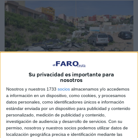
Su privacidad es importante para
nosotros
Nosotros y nuestros 1733
socios
almacenamos y/o accedemos
Fotos: Quino
a información en un dispositivo, como cookies, y procesamos
datos personales, como identificadores únicos e información
estándar enviada por un dispositivo para publicidad y contenido
personalizado, medición de publicidad y contenido,
investigación de audiencia y desarrollo de servicios.
Con su
Bolsas de basura, neveras, lavadoras, neumáticos usados,
permiso, nosotros y nuestros socios podemos utilizar datos de
sillones de coches, sillas...
Arcos Quebrados
se ha
localización geográfica precisa e identificación mediante las