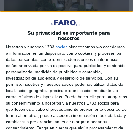
Su privacidad es importante para
Imagen cedida
nosotros
Nosotros y nuestros 1733
socios
almacenamos y/o accedemos
a información en un dispositivo, como cookies, y procesamos
datos personales, como identificadores únicos e información
Hoy, en el árbol trasplantado desde la Puerta Califal del
estándar enviada por un dispositivo para publicidad y contenido
Puente del Cristo a los Jardines de la Argentina, se hacen
personalizado, medición de publicidad y contenido,
evidentes los efectos de una mala praxis en su manejo.
investigación de audiencia y desarrollo de servicios.
Con su
permiso, nosotros y nuestros socios podemos utilizar datos de
Basta una simple observación para notar que el ejemplar
localización geográfica precisa e identificación mediante las
se encuentra en un estado agónico, resultado de la
características de dispositivos. Puede hacer clic para otorgarnos
ausencia total de un protocolo adecuado durante su apeo,
su consentimiento a nosotros y a nuestros 1733 socios para
traslado, trasplante y posterior riego.
que llevemos a cabo el procesamiento previamente descrito. De
forma alternativa, puede acceder a información más detallada y
Desde DAUBMA, nos vemos en la obligación de recordar
cambiar sus preferencias antes de otorgar o negar su
consentimiento.
Tenga en cuenta que algún procesamiento de
tanto a la empresa Don Árbol como a la Consejería de