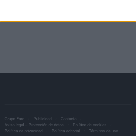
Grupo Faro
Publicidad
Contacto
Aviso legal – Protección de datos
Política de cookies
Política de privacidad
Política editorial
Términos de uso