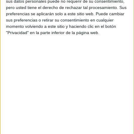
sus datos personales puede no requerir de su consentimiento,
Medio Ambiente un concepto básico pero esencial: la
pero usted tiene el derecho de rechazar tal procesamiento. Sus
fotosíntesis.
preferencias se aplicarán solo a este sitio web. Puede cambiar
sus preferencias o retirar su consentimiento en cualquier
La fotosíntesis es el proceso mediante el cual los árboles
momento volviendo a este sitio y haciendo clic en el botón
producen su propio alimento. Utilizan la luz solar, el agua y
"Privacidad" en la parte inferior de la página web.
el dióxido de carbono para generar glucosa y liberar
oxígeno. Es, en esencia, una cocina natural que
transforma elementos inorgánicos en vida.
Sin embargo, cuando las hojas están marchitas y secas,
este proceso vital se detiene. Y eso es exactamente lo que
estamos presenciando: la muerte lenta de un árbol con
más de treinta años, que hasta hace poco capturaba CO₂ y
producía oxígeno, contribuyendo activamente al bienestar
de la comunidad.
La pregunta que nos hacemos es inevitable:
Si este árbol muere, ¿quién será responsable?