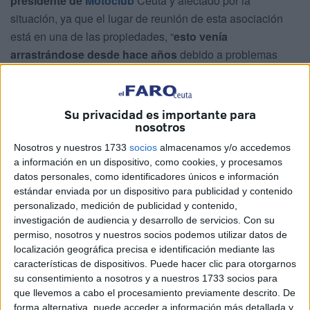
presidente de
Motoclub
Ceuta y afectado por la
situación, ya que el lugar de reunión de esta asociación
está en una de las propiedades, “
esto venía
arrastrándose desde hace años
debido a problemas
judiciales relaciones con deudas hipotecarias y
embargos”.
Su privacidad es importante para
nosotros
Nosotros y nuestros 1733
socios
almacenamos y/o accedemos
a información en un dispositivo, como cookies, y procesamos
datos personales, como identificadores únicos e información
estándar enviada por un dispositivo para publicidad y contenido
personalizado, medición de publicidad y contenido,
investigación de audiencia y desarrollo de servicios.
Con su
permiso, nosotros y nuestros socios podemos utilizar datos de
localización geográfica precisa e identificación mediante las
características de dispositivos. Puede hacer clic para otorgarnos
su consentimiento a nosotros y a nuestros 1733 socios para
que llevemos a cabo el procesamiento previamente descrito. De
forma alternativa, puede acceder a información más detallada y