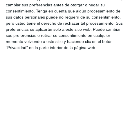
Nadie tenía constancia
cambiar sus preferencias antes de otorgar o negar su
consentimiento.
Tenga en cuenta que algún procesamiento de
Ha aclarado que el supuesto propietario que cobraba el
sus datos personales puede no requerir de su consentimiento,
pero usted tiene el derecho de rechazar tal procesamiento. Sus
pago de los alquileres a todos los afectados estaba al
preferencias se aplicarán solo a este sitio web. Puede cambiar
tanto de la situación y lleva años arrastrándola. En cambio,
sus preferencias o retirar su consentimiento en cualquier
los alquilados
no tenían constancia alguna
de esta bola
momento volviendo a este sitio y haciendo clic en el botón
de dinamita que acaba de explotar.
"Privacidad" en la parte inferior de la página web.
Muchos de los vecinos que arrendaban dichos locales
se
enteraron de su situación a través de la noticia
publicada por
El Faro
, quedando totalmente asombrados
con la situación.
Muchos han invertido
dinero, tiempo y esfuerzo
en