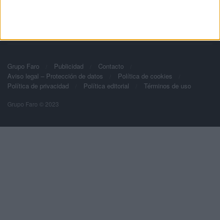
Grupo Faro
Publicidad
Contacto
Aviso legal – Protección de datos
Política de cookies
Política de privacidad
Política editorial
Términos de uso
Grupo Faro © 2023