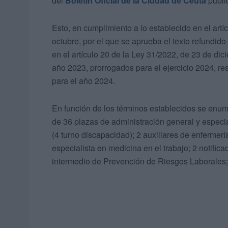
del
Boletín Oficial de la Ciudad de Ceuta
public
Esto, en cumplimiento a lo establecido en el artí
octubre, por el que se aprueba el texto refundido
en el artículo 20 de la Ley 31/2022, de 23 de di
año 2023, prorrogados para el ejercicio 2024, re
para el año 2024.
En función de los términos establecidos se enumer
de 36 plazas de administración general y especia
(4 turno discapacidad); 2 auxiliares de enfermer
especialista en medicina en el trabajo; 2 notific
intermedio de Prevención de Riesgos Laborales; 