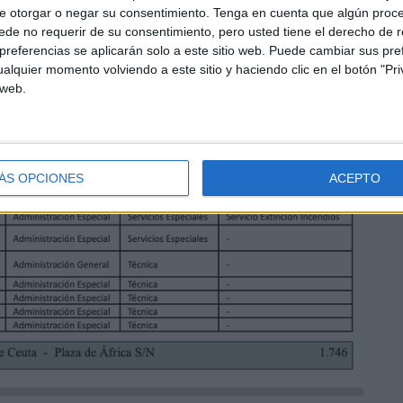
 de salud animal;
1 cabo de Bomberos
; 11 celadores
e otorgar o negar su consentimiento.
Tenga en cuenta que algún proc
administrativos (2 turnos discapacidad); 1 gestor de
de no requerir de su consentimiento, pero usted tiene el derecho de r
referencias se aplicarán solo a este sitio web. Puede cambiar sus pref
iero industrial, 1 ingeniero informático; 1 inspector de la
alquier momento volviendo a este sitio y haciendo clic en el botón "Pri
 1 matarife, 1 sargento de Bomberos; 7 subinspectores de
 web.
eca; y técnico superior en Economía y Hacienda.
ÁS OPCIONES
ACEPTO