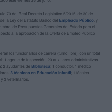
ado este viernes 26 de julio.
culo 70 del Real Decreto Legislativo 5/2015, de 30 de
 de la Ley del Estatuto Básico del
Empleado Público
, y
ciembre, de Presupuestos Generales del Estado para el
specto a la aprobación de la Oferta de Empleo Público
an los funcionarios de carrera (turno libre), con un total
l: 1 agente de inspección; 20 auxiliares administrativos
ía; 2 ayudantes de
Biblioteca
; 1 conductor, 1 médico
adores;
3 técnicos en Educación Infantil
; 1 técnico
y 3 veterinarios.