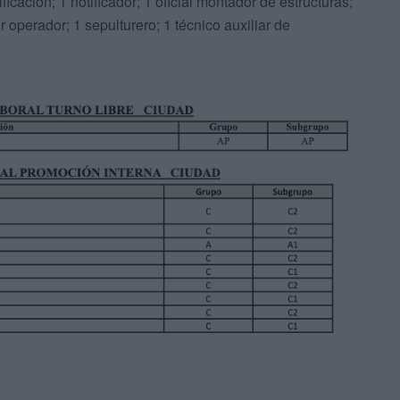
icación; 1 notificador; 1 oficial montador de estructuras;
 operador; 1 sepulturero; 1 técnico auxiliar de