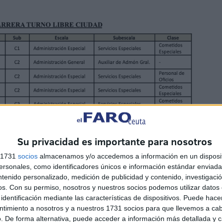
Su privacidad es importante para nosotros
s 1731
socios
almacenamos y/o accedemos a información en un disposit
sonales, como identificadores únicos e información estándar enviada 
ntenido personalizado, medición de publicidad y contenido, investigaci
os.
Con su permiso, nosotros y nuestros socios podemos utilizar datos 
identificación mediante las características de dispositivos. Puede hacer
(turno promoción interna), con la aclaratoria de que “de
ntimiento a nosotros y a nuestros 1731 socios para que llevemos a ca
partado 1, se incrementa 1 plaza de subinspector de
. De forma alternativa, puede acceder a información más detallada y 