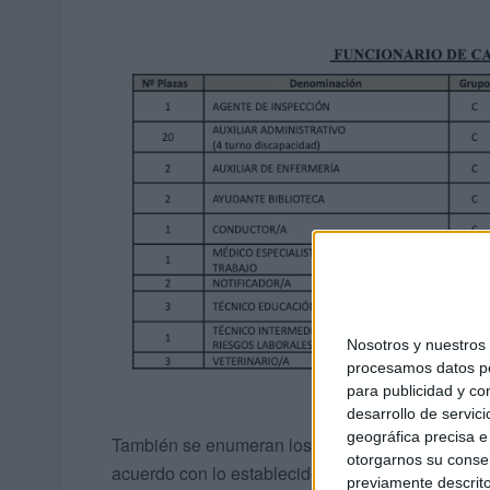
Nosotros y nuestro
procesamos datos per
para publicidad y co
desarrollo de servici
geográfica precisa e 
También se enumeran los funcionarios de carrera 
otorgarnos su conse
acuerdo con lo establecido en Art. 70 TREBEP, a
previamente descrito