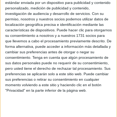
Actos del Museo de las Murallas Reales, la conferencia La
estándar enviada por un dispositivo para publicidad y contenido
Compañía de Mar
de Ceuta desde 1415 hasta 1741, con
personalizado, medición de publicidad y contenido,
investigación de audiencia y desarrollo de servicios.
Con su
ocasión del XCVII Aniversario de la Concesión de la
permiso, nosotros y nuestros socios podemos utilizar datos de
Medalla Naval a la Compañía de Mar de la Unidad
localización geográfica precisa e identificación mediante las
Logística número 23 (ULOG-23) de la
Comgeceu
.
características de dispositivos. Puede hacer clic para otorgarnos
su consentimiento a nosotros y a nuestros 1731 socios para
La hipótesis de la que parte la ponencia del coronel
que llevemos a cabo el procesamiento previamente descrito. De
Contreras se basa en que la Unidad de Mar de Ceuta,
forma alternativa, puede acceder a información más detallada y
cambiar sus preferencias antes de otorgar o negar su
junto con la Casa de la Pólvora y la Compañía de lanzas,
consentimiento.
Tenga en cuenta que algún procesamiento de
fueron las primeras unidades que se crearon en la ciudad
sus datos personales puede no requerir de su consentimiento,
durante la conquista portuguesa. "Como unidad, su
pero usted tiene el derecho de rechazar tal procesamiento. Sus
antigüedad debe reconocerse en 1415. Como unidad
preferencias se aplicarán solo a este sitio web. Puede cambiar
sus preferencias o retirar su consentimiento en cualquier
española, debe reconocerse como válida, la fecha de
momento volviendo a este sitio y haciendo clic en el botón
reunión de ambas coronas (1580)". El autor tratará de
"Privacidad" en la parte inferior de la página web.
desentrañar así si se trata de la más antigua de las
Fuerzas Armadas españolas.
A lo largo de la charla, el conferenciante hará un recorrido