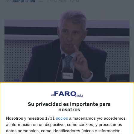
Por
Juanjo Oliva
27/09/2023 - 12:14
Imagen de archivo
Su privacidad es importante para
nosotros
Nosotros y nuestros 1731
socios
almacenamos y/o accedemos
El coronel
Juan José Contreras Garrido
ofrecerá
a información en un dispositivo, como cookies, y procesamos
mañana jueves en Ceuta, a las 18:30 horas en el Salón de
datos personales, como identificadores únicos e información