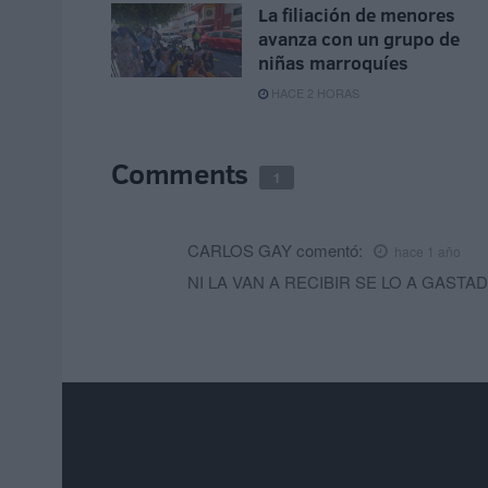
La filiación de menores
avanza con un grupo de
niñas marroquíes
HACE 2 HORAS
Comments
1
CARLOS GAY
comentó:
hace 1 año
NI LA VAN A RECIBIR SE LO A GAST