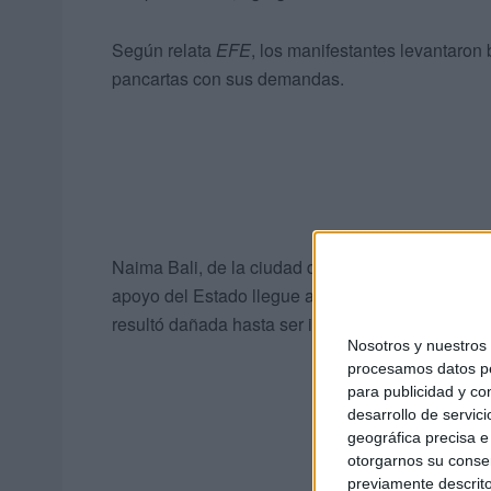
Según relata
EFE
, los manifestantes levantaron
pancartas con sus demandas.
Naima Bali, de la ciudad de Amizmiz, en las afu
apoyo del Estado llegue a todos los afectados. "M
resultó dañada hasta ser inhabitable".
Nosotros y nuestro
procesamos datos per
para publicidad y co
desarrollo de servici
geográfica precisa e 
otorgarnos su conse
previamente descrito