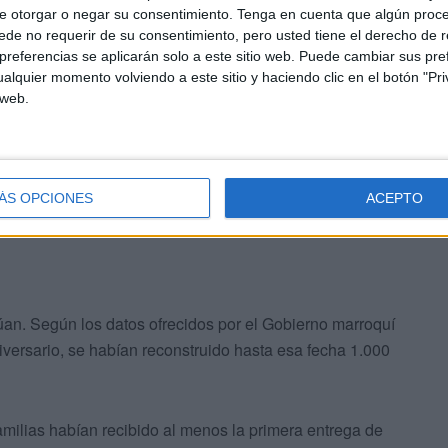
e otorgar o negar su consentimiento.
Tenga en cuenta que algún proc
mento para vivir debido a su miedo a que la casa dañada
de no requerir de su consentimiento, pero usted tiene el derecho de r
referencias se aplicarán solo a este sitio web. Puede cambiar sus pref
alquier momento volviendo a este sitio y haciendo clic en el botón "Pri
blaciones ubicadas en las montañas del sur de
 web.
también 5.674 heridos y 56.000 viviendas afectadas por
structura pública.
ÁS OPCIONES
ACEPTO
úan. Según los datos ofrecidos por el Gobierno marroquí
iversario, se habían reconstruido hasta esa fecha 1.000
milias habían recibido al menos la primera entrega de