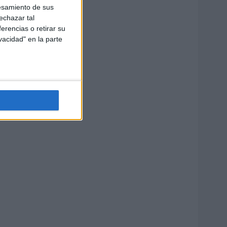
esamiento de sus
echazar tal
erencias o retirar su
vacidad" en la parte