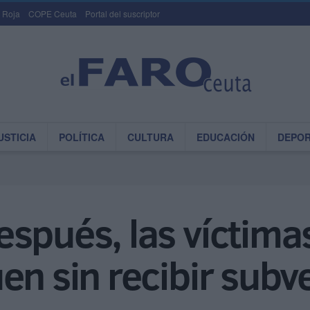
 Roja
COPE Ceuta
Portal del suscriptor
USTICIA
POLÍTICA
CULTURA
EDUCACIÓN
DEPO
spués, las víctimas
en sin recibir subv