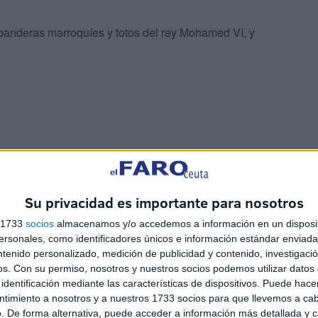
 banderas marroquíes y fotos del rey Mohamed VI, y
eras de Marrakech, defendió la necesidad de que el
i familia tiene dos casas, una se derrumbó y la otra
Su privacidad es importante para nosotros
s 1733
socios
almacenamos y/o accedemos a información en un disposit
sonales, como identificadores únicos e información estándar enviada 
ntenido personalizado, medición de publicidad y contenido, investigaci
os.
Con su permiso, nosotros y nuestros socios podemos utilizar datos 
identificación mediante las características de dispositivos. Puede hacer
ntimiento a nosotros y a nuestros 1733 socios para que llevemos a ca
. De forma alternativa, puede acceder a información más detallada y 