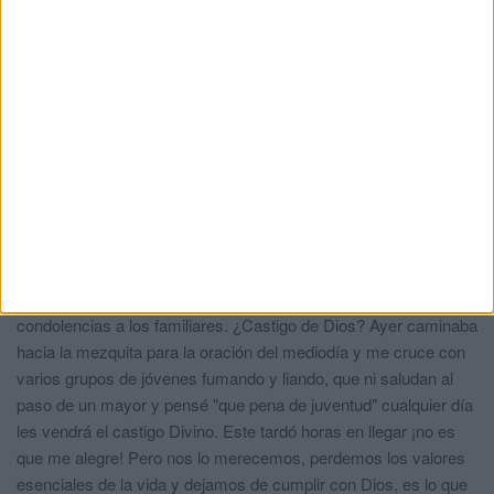
Harto de aguantar...
comentó:
hace 3 años
Sin palabras. Mi solidaridad con los afectados.
Ch
comentó:
hace 3 años
Dese usted un paseo por la barriada del príncipe y dale el
sermón este a los cantys y a los pistoleros, esos sí que no
tienen valores ni principios…!!!
Ciudadano Ceutí.
comentó:
hace 3 años
Descansen en paz los fallecidos en Marruecos y mis
condolencias a los familiares. ¿Castigo de Dios? Ayer caminaba
hacia la mezquita para la oración del mediodía y me cruce con
varios grupos de jóvenes fumando y liando, que ni saludan al
paso de un mayor y pensé "que pena de juventud" cualquier día
les vendrá el castigo Divino. Este tardó horas en llegar ¡no es
que me alegre! Pero nos lo merecemos, perdemos los valores
esenciales de la vida y dejamos de cumplir con Dios, es lo que