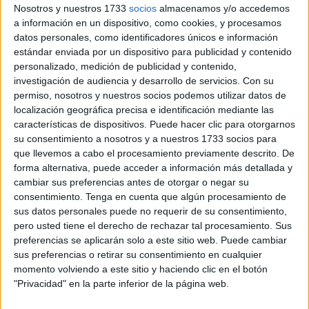
Nosotros y nuestros 1733
socios
almacenamos y/o accedemos
a información en un dispositivo, como cookies, y procesamos
Según un boletín de alerta sísmica difundido por el Instituto
datos personales, como identificadores únicos e información
Nacional de Geofísica marroquí, el terremoto, de magnitud
estándar enviada por un dispositivo para publicidad y contenido
7, sacudió la región septentrional marroquí de Marrakech y
personalizado, medición de publicidad y contenido,
se produjo a las 23.11 hora local (00.11 GMT del sábado)
investigación de audiencia y desarrollo de servicios.
Con su
permiso, nosotros y nuestros socios podemos utilizar datos de
a 8 kilómetros de profundidad.
localización geográfica precisa e identificación mediante las
características de dispositivos. Puede hacer clic para otorgarnos
Tuvo su epicentro en la localidad de Ighil, situada unos 80
su consentimiento a nosotros y a nuestros 1733 socios para
kilómetros al suroeste de la ciudad de Marrakech.
que llevemos a cabo el procesamiento previamente descrito. De
forma alternativa, puede acceder a información más detallada y
Testigos contactados por
EFE
indicaron que el terremoto
cambiar sus preferencias antes de otorgar o negar su
se sintió en localidades norteñas como Larache, a 550
consentimiento.
Tenga en cuenta que algún procesamiento de
kilómetros del epicentro, así como en Casablanca y Rabat,
sus datos personales puede no requerir de su consentimiento,
pero usted tiene el derecho de rechazar tal procesamiento. Sus
a 300 y 370 kilómetros, respectivamente, donde sus
preferencias se aplicarán solo a este sitio web. Puede cambiar
habitantes salieron a las calles en prevención de réplicas.
sus preferencias o retirar su consentimiento en cualquier
momento volviendo a este sitio y haciendo clic en el botón
Las autoridades llaman a los
"Privacidad" en la parte inferior de la página web.
ciudadanos a mantener la calma