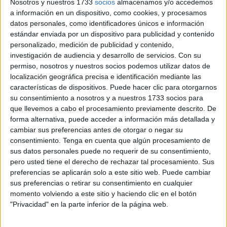
Nosotros y nuestros 1733
socios
almacenamos y/o accedemos
Primera Federación, consiguiendo el
ascenso a Segunda
a información en un dispositivo, como cookies, y procesamos
División por la vía directa
.
datos personales, como identificadores únicos e información
estándar enviada por un dispositivo para publicidad y contenido
Han pasado 365 días de aquella tarde inolvidable en la
personalizado, medición de publicidad y contenido,
investigación de audiencia y desarrollo de servicios.
Con su
que los
blanquinegros derrotaron al Fuenlabrada
,
permiso, nosotros y nuestros socios podemos utilizar datos de
logrando algo que era impensable: que el ‘Murube’
localización geográfica precisa e identificación mediante las
volviese a los grandes focos del fútbol español.
características de dispositivos. Puede hacer clic para otorgarnos
su consentimiento a nosotros y a nuestros 1733 socios para
Un Fuenlabrada rocoso
que llevemos a cabo el procesamiento previamente descrito. De
forma alternativa, puede acceder a información más detallada y
cambiar sus preferencias antes de otorgar o negar su
consentimiento.
Tenga en cuenta que algún procesamiento de
sus datos personales puede no requerir de su consentimiento,
pero usted tiene el derecho de rechazar tal procesamiento. Sus
preferencias se aplicarán solo a este sitio web. Puede cambiar
sus preferencias o retirar su consentimiento en cualquier
momento volviendo a este sitio y haciendo clic en el botón
"Privacidad" en la parte inferior de la página web.