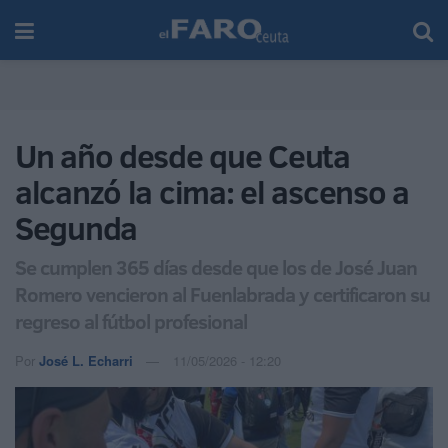
Un año desde que Ceuta
alcanzó la cima: el ascenso a
Segunda
Se cumplen 365 días desde que los de José Juan
Romero vencieron al Fuenlabrada y certificaron su
regreso al fútbol profesional
Por
José L. Echarri
11/05/2026 - 12:20