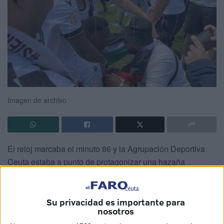
Imagen de archivo
El reloj marcaba el minuto 86 y la Agrupación Deportiva
Ceuta estaba a punto de protagonizar una hazaña
histórica: un
gol que le abriría las puertas del fútbol
profesional
tras más de 45 años de ausencia.
Su privacidad es importante para
Hoy justo hace un año desde que los de José Juan
nosotros
Romero culminaron una temporada antológica en la