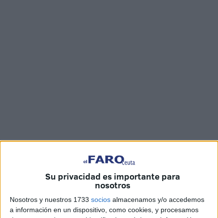
Nervioso y emocionado. Así se encontraba Andrés
Su privacidad es importante para
nosotros
Campos cuando recibió a
FaroTV
para hablar sobre su
trabajo, que ha sido premiado en la 39 edición de
‘¿Qué
Nosotros y nuestros 1733
socios
almacenamos y/o accedemos
es un rey para ti?
’. Este ceutí ha trabajado cada día
a información en un dispositivo, como cookies, y procesamos