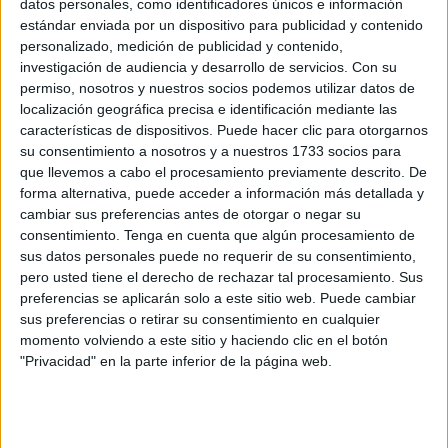
datos personales, como identificadores únicos e información
después de clase en este proyecto que, finalmente, se ha
estándar enviada por un dispositivo para publicidad y contenido
visto reconocido.
personalizado, medición de publicidad y contenido,
investigación de audiencia y desarrollo de servicios.
Con su
Aunque no ha dudado en confesar que tuvo un poco de
permiso, nosotros y nuestros socios podemos utilizar datos de
ayuda. “La mayoría lo he hecho yo solo, pero hay que
localización geográfica precisa e identificación mediante las
decir, por ejemplo, que hay algunas cosas en las que he
características de dispositivos. Puede hacer clic para otorgarnos
su consentimiento a nosotros y a nuestros 1733 socios para
necesitado un poco de ayuda de mis padres”, contó.
que llevemos a cabo el procesamiento previamente descrito. De
Andrés Campos hizo esta maqueta con materiales
forma alternativa, puede acceder a información más detallada y
sencillos que tenía por casa. Corcho, palitos de helado,
cambiar sus preferencias antes de otorgar o negar su
plastilina y colores ha sido todo lo necesario para darle
consentimiento.
Tenga en cuenta que algún procesamiento de
sus datos personales puede no requerir de su consentimiento,
vida a este proyecto.
pero usted tiene el derecho de rechazar tal procesamiento. Sus
preferencias se aplicarán solo a este sitio web. Puede cambiar
Una idea que surgió a raíz de la temática propuesta para
sus preferencias o retirar su consentimiento en cualquier
esta edición. “Este año nos podíamos inspirar en la
momento volviendo a este sitio y haciendo clic en el botón
princesa. Pues yo decidí hacer una representación de
"Privacidad" en la parte inferior de la página web.
cómo ella está aprendiendo. Está en un ciclo para
aprender a ser reina. Y lo he reflejado aquí un poco en las
cosas que va aprendiendo, en los valores que tiene que