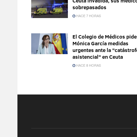
Ceuta invadida, sus médic
sobrepasados
HACE 7 HORAS
El Colegio de Médicos pide
Mónica García medidas
urgentes ante la "catástrof
asistencial" en Ceuta
HACE 8 HORAS