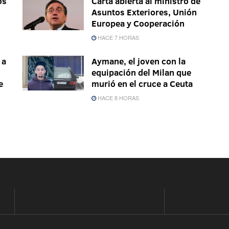
os
Carta abierta al ministro de
Asuntos Exteriores, Unión
Europea y Cooperación
HACE 7 HORAS
 a
Aymane, el joven con la
equipación del Milan que
e
murió en el cruce a Ceuta
HACE 8 HORAS