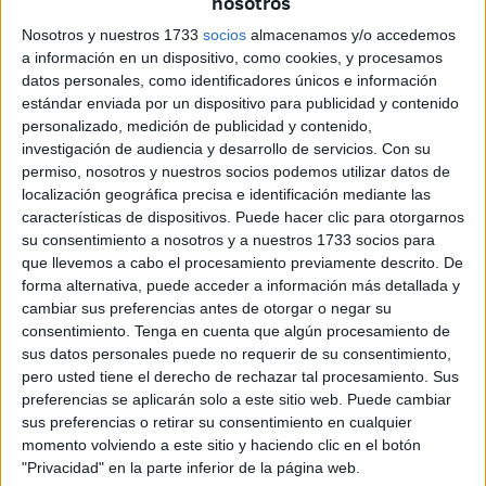
nosotros
Nosotros y nuestros 1733
socios
almacenamos y/o accedemos
a información en un dispositivo, como cookies, y procesamos
datos personales, como identificadores únicos e información
estándar enviada por un dispositivo para publicidad y contenido
personalizado, medición de publicidad y contenido,
investigación de audiencia y desarrollo de servicios.
Con su
permiso, nosotros y nuestros socios podemos utilizar datos de
localización geográfica precisa e identificación mediante las
De enclave estratégico a territorio
características de dispositivos. Puede hacer clic para otorgarnos
su consentimiento a nosotros y a nuestros 1733 socios para
de futuro
que llevemos a cabo el procesamiento previamente descrito. De
forma alternativa, puede acceder a información más detallada y
cambiar sus preferencias antes de otorgar o negar su
La conductora del acto, Carmen Corazzini, subrayó en su
consentimiento.
Tenga en cuenta que algún procesamiento de
presentación que Ceuta ha sido históricamente reconocida
sus datos personales puede no requerir de su consentimiento,
por su
ubicación privilegiada entre continentes
, pero
pero usted tiene el derecho de rechazar tal procesamiento. Sus
defendió que el debate actual va mucho más allá de la
preferencias se aplicarán solo a este sitio web. Puede cambiar
sus preferencias o retirar su consentimiento en cualquier
geografía.
momento volviendo a este sitio y haciendo clic en el botón
"Privacidad" en la parte inferior de la página web.
Según ha explicado, la
inteligencia artificial, las nuevas