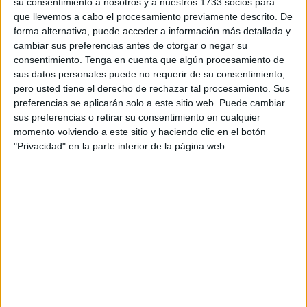
su consentimiento a nosotros y a nuestros 1733 socios para
red de parte de la barriada del
Príncipe Alfonso
que ha
que llevemos a cabo el procesamiento previamente descrito. De
forma alternativa, puede acceder a información más detallada y
sufrido
varias caídas del abastecimiento
desde el
cambiar sus preferencias antes de otorgar o negar su
pasado miércoles.
consentimiento.
Tenga en cuenta que algún procesamiento de
sus datos personales puede no requerir de su consentimiento,
Fuentes de la administración han explicado que los
pero usted tiene el derecho de rechazar tal procesamiento. Sus
especialistas han llegado a la conclusión de que el
preferencias se aplicarán solo a este sitio web. Puede cambiar
tendido ha sufrido varias “descompensaciones” que se
sus preferencias o retirar su consentimiento en cualquier
atribuyen a un desequilibrio entre la energía demandada
momento volviendo a este sitio y haciendo clic en el botón
"Privacidad" en la parte inferior de la página web.
en la zona de la calle Norte y los alrededores de El Ángulo
y la que la red era capaz de suministrar sin que saltasen
sus sistemas de seguridad.
Durante esos trabajos se ha producido una “breve”
interrupción del abastecimiento que se ha subsanado con
celeridad. Este lunes por la tarde el alumnado ornamental
de
Ramadán
seguirá apagado, como este domingo, para
certificar que no son esas luces las que causan las caídas
del servicio, algo que los técnicos han descartado casi