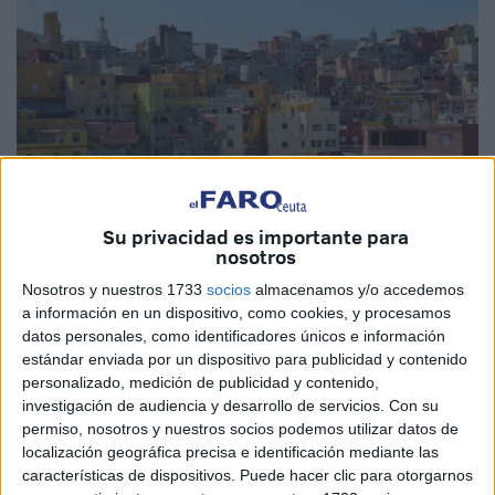
Su privacidad es importante para
nosotros
Nosotros y nuestros 1733
socios
almacenamos y/o accedemos
Imagen de archivo
a información en un dispositivo, como cookies, y procesamos
datos personales, como identificadores únicos e información
estándar enviada por un dispositivo para publicidad y contenido
personalizado, medición de publicidad y contenido,
Trabajadores de la compañía distribuidora de energía
investigación de audiencia y desarrollo de servicios.
Con su
permiso, nosotros y nuestros socios podemos utilizar datos de
eléctrica en la ciudad, la Empresa de Alumbrado,
localización geográfica precisa e identificación mediante las
propiedad de Endesa, y del Servicio de Industria de Ceuta
características de dispositivos. Puede hacer clic para otorgarnos
han colocado este lunes fusibles de mayor calibre en la