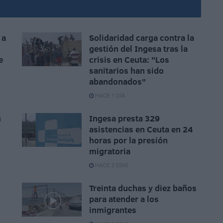
 a
Solidaridad carga contra la
gestión del Ingesa tras la
e
crisis en Ceuta: "Los
sanitarios han sido
abandonados"
HACE 1 DÍA
n
Ingesa presta 329
asistencias en Ceuta en 24
n
horas por la presión
migratoria
HACE 2 DÍAS
Treinta duchas y diez baños
para atender a los
inmigrantes