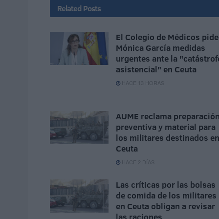
Related
Posts
El Colegio de Médicos pide
Mónica García medidas
urgentes ante la "catástrof
asistencial" en Ceuta
HACE 13 HORAS
AUME reclama preparació
preventiva y material para
los militares destinados e
Ceuta
HACE 2 DÍAS
Las críticas por las bolsas
de comida de los militares
en Ceuta obligan a revisar
las raciones