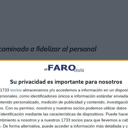
caminado a fidelizar al personal
s/puestos de difícil desempeño y cobertura médica en
Su privacidad es importante para nosotros
delizar al personal sanitario existente y captar a nuevos
s 1733
socios
almacenamos y/o accedemos a información en un disposit
sposición adicional en el proyecto de real decreto por el
sonales, como identificadores únicos e información estándar enviada 
del Ingesa
.
ntenido personalizado, medición de publicidad y contenido, investigaci
os.
Con su permiso, nosotros y nuestros socios podemos utilizar datos 
identificación mediante las características de dispositivos. Puede hacer
ntimiento a nosotros y a nuestros 1733 socios para que llevemos a ca
. De forma alternativa, puede acceder a información más detallada y 