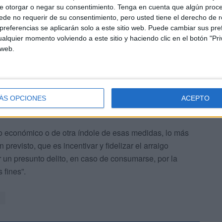
e otorgar o negar su consentimiento.
Tenga en cuenta que algún proc
de no requerir de su consentimiento, pero usted tiene el derecho de r
referencias se aplicarán solo a este sitio web. Puede cambiar sus pref
 un complemento retributivo con el que “incentivar y
alquier momento volviendo a este sitio y haciendo clic en el botón "Pri
noma”.
 web.
ÁS OPCIONES
ACEPTO
 económico o de otra índole de esas medidas, lo más
 previsto, que es incentivar y fidelizar el arraigo
 un presunto delito, en caso de consumarse, por la
 fines”.
d