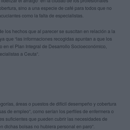
 fidelizar el arraigo” en la ciudad de los profesionales
cobertura, sino a una especie de café para todos que no
uciantes como la falta de especialistas.
e los hechos que al parecer se suscitan en relación a la
 ya que “las informaciones recogidas apuntan a que los
o en el Plan Integral de Desarrollo Socioeconómico,
ecialistas a Ceuta”.
gorías, áreas o puestos de difícil desempeño y cobertura
sas de empleo”, como serían los perfiles de enfermera o
ales suficientes que pueden cubrir las necesidades de
 dichas bolsas no hubiera personal en paro”.