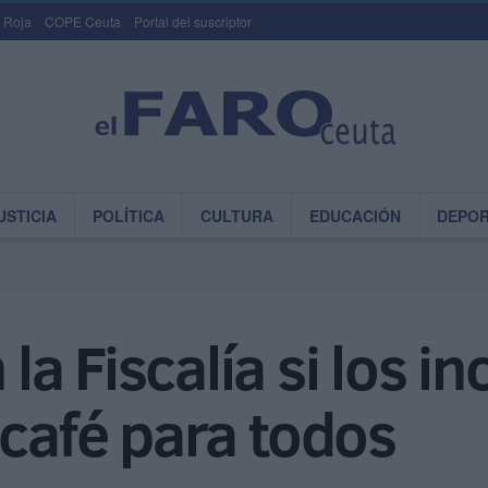
 Roja
COPE Ceuta
Portal del suscriptor
USTICIA
POLÍTICA
CULTURA
EDUCACIÓN
DEPO
a Fiscalía si los in
 café para todos