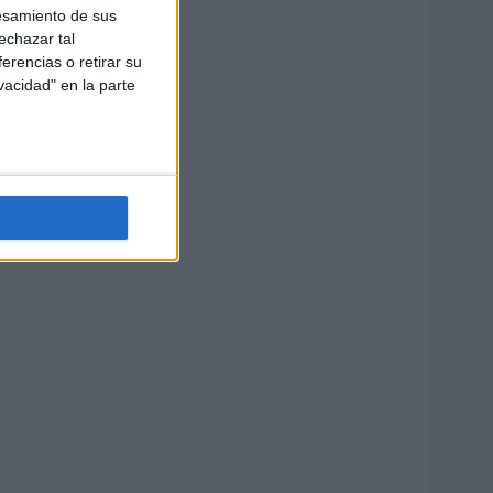
esamiento de sus
echazar tal
erencias o retirar su
vacidad" en la parte