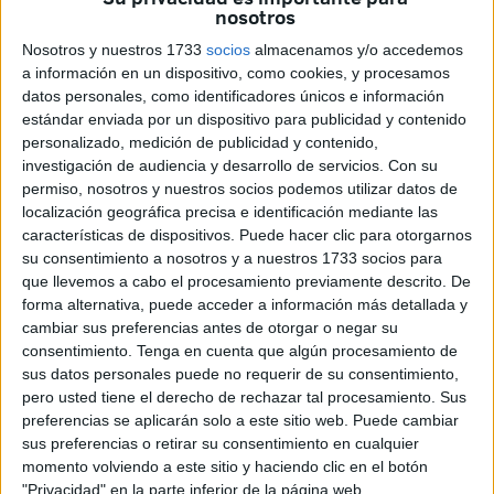
hay un puesto que lleva grabado en el alma esta
nosotros
festividad, es sin duda el de
‘Turrones y Dulces
Nosotros y nuestros 1733
socios
almacenamos y/o accedemos
Artesanos’
, de
Paqui Chacón y Alejandro Linares
.
a información en un dispositivo, como cookies, y procesamos
datos personales, como identificadores únicos e información
Paqui, con sus 62 años y una sonrisa mantenida incluso
estándar enviada por un dispositivo para publicidad y contenido
cuando habla de las dificultades, ha sido siempre, junto a
personalizado, medición de publicidad y contenido,
su marido, la cara visible de este negocio familiar que no
investigación de audiencia y desarrollo de servicios.
Con su
permiso, nosotros y nuestros socios podemos utilizar datos de
solo vende dulces: vende tradición,
recuerdos
y un trocito
localización geográfica precisa e identificación mediante las
de
historia
.
características de dispositivos. Puede hacer clic para otorgarnos
su consentimiento a nosotros y a nuestros 1733 socios para
Toda una vida en Ceuta
que llevemos a cabo el procesamiento previamente descrito. De
forma alternativa, puede acceder a información más detallada y
cambiar sus preferencias antes de otorgar o negar su
“Desde que tenía
cuatro meses
vengo a Ceuta. No he
consentimiento.
Tenga en cuenta que algún procesamiento de
faltado ni un solo año”, cuenta con orgullo. “Yo me he
sus datos personales puede no requerir de su consentimiento,
criado aquí en los veranos”.
pero usted tiene el derecho de rechazar tal procesamiento. Sus
preferencias se aplicarán solo a este sitio web. Puede cambiar
Y es que su historia con la
feria
de Ceuta es algo con lo
sus preferencias o retirar su consentimiento en cualquier
que nació. “Mis padres también eran turroneros. Empecé a
momento volviendo a este sitio y haciendo clic en el botón
"Privacidad" en la parte inferior de la página web.