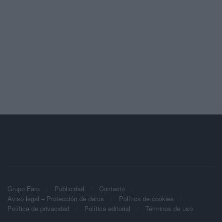
Grupo Faro
Publicidad
Contacto
Aviso legal – Protección de datos
Política de cookies
Política de privacidad
Política editorial
Términos de uso