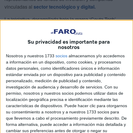
vinculadas al
sector tecnológico y digital.
La iniciativa, desarrollada bajo la marca ‘Ceuta Tech’,
busca consolidar a
Ceuta
como un punto de referencia
para la innovación, la digitalización y la implantación
Su privacidad es importante para
empresarial, aprovechando las ventajas fiscales y
nosotros
estratégicas que ofrece la ciudad autónoma.
Nosotros y nuestros 1733
socios
almacenamos y/o accedemos
El evento se ha centrado especialmente en
el networking
a información en un dispositivo, como cookies, y procesamos
datos personales, como identificadores únicos e información
y en el contacto directo entre empresas, inversores e
estándar enviada por un dispositivo para publicidad y contenido
instituciones. El presidente de la Cámara de Comercio de
personalizado, medición de publicidad y contenido,
Ceuta
, Karim Bulaix, explicó durante la presentación que
investigación de audiencia y desarrollo de servicios.
Con su
el proyecto nació tras la participación en el 30 aniversario
permiso, nosotros y nuestros socios podemos utilizar datos de
localización geográfica precisa e identificación mediante las
de
Computing
, donde tuvieron ocasión de conocer el nivel
características de dispositivos. Puede hacer clic para otorgarnos
empresarial y tecnológico que mueve este tipo de
su consentimiento a nosotros y a nuestros 1733 socios para
encuentros. “Nos dio la oportunidad de plantearles un
que llevemos a cabo el procesamiento previamente descrito. De
evento en
Ceuta
que fuese puramente de networking”,
forma alternativa, puede acceder a información más detallada y
cambiar sus preferencias antes de otorgar o negar su
señaló Bulaix.