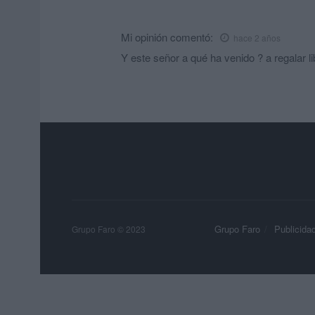
Mi opinión
comentó:
hace 2 años
Y este señor a qué ha venido ? a regalar li
Grupo Faro
Publicida
Grupo Faro © 2023