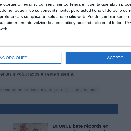
s de educación en España: Una
e otorgar o negar su consentimiento.
Tenga en cuenta que algún proc
 la asistencia de diferentes instituciones de la Ciudad,
de no requerir de su consentimiento, pero usted tiene el derecho de r
ncial de Educación e incluso los sindicatos, entre otros.
referencias se aplicarán solo a este sitio web. Puede cambiar sus pref
alquier momento volviendo a este sitio y haciendo clic en el botón "Pri
 web.
ÁS OPCIONES
ACEPTO
ta sobre la salud de la Educación en España y cómo se
gentes involucrados en este sistema.
Ministerio de Educación y FP (MEFP)
Universidad
La ONCE bate récords en