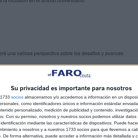
 la inclusión en el ámbito universitario.
erá una valiosa perspectiva sobre los desafíos y avances
ndro Tiana ofrecerá una
conferencia-coloquio
en la
Su privacidad es importante para nosotros
s 1733
socios
almacenamos y/o accedemos a información en un disposit
sonales, como identificadores únicos e información estándar enviada 
ntenido personalizado, medición de publicidad y contenido, investigaci
os.
Con su permiso, nosotros y nuestros socios podemos utilizar datos 
identificación mediante las características de dispositivos. Puede hacer
ntimiento a nosotros y a nuestros 1733 socios para que llevemos a ca
. De forma alternativa, puede acceder a información más detallada y 