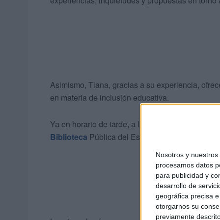
experiencias, inquietudes y propuestas en torno a
Asimismo, Tiana, gracias a su experiencia, ofrec
en materia de inclusión educativa.
Ya en horario de tarde, a las 19.00 horas, Aleja
Biblioteca
Pública del Estado Adolfo Suárez.
Nosotros y nuestro
procesamos datos per
para publicidad y co
desarrollo de servici
geográfica precisa e 
otorgarnos su conse
previamente descrito