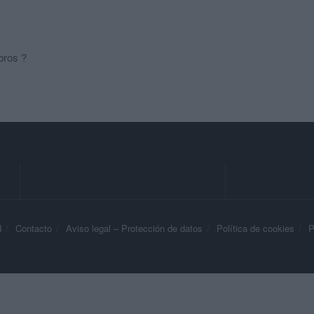
bros ?
d
Contacto
Aviso legal – Protección de datos
Política de cookies
P