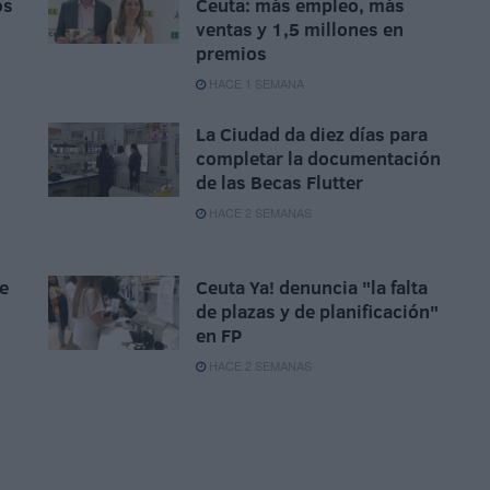
os
Ceuta: más empleo, más
ventas y 1,5 millones en
premios
HACE 1 SEMANA
La Ciudad da diez días para
completar la documentación
de las Becas Flutter
HACE 2 SEMANAS
de
Ceuta Ya! denuncia "la falta
de plazas y de planificación"
en FP
HACE 2 SEMANAS