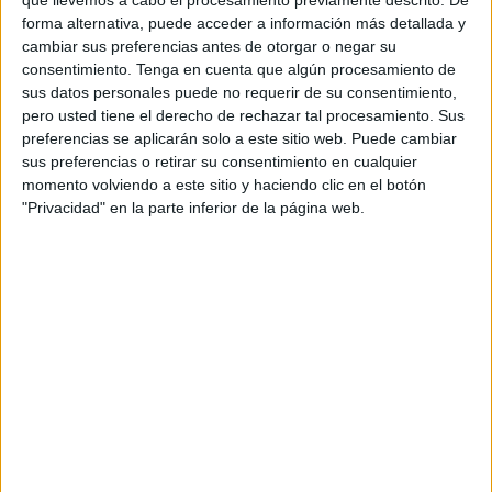
forma alternativa, puede acceder a información más detallada y
Rivera hará esta visita acompañado del candidato del
cambiar sus preferencias antes de otorgar o negar su
partido naranja a la presidencia de la Junta de Andalucía,
consentimiento.
Tenga en cuenta que algún procesamiento de
sus datos personales puede no requerir de su consentimiento,
Juan Marín, y con el responsable de Interior de la
pero usted tiene el derecho de rechazar tal procesamiento. Sus
organización, Miguel Ángel Gutiérrez.
preferencias se aplicarán solo a este sitio web. Puede cambiar
sus preferencias o retirar su consentimiento en cualquier
El pasado mes de junio, el líder político aseguró que hay
momento volviendo a este sitio y haciendo clic en el botón
un Aquarius cada día en las regiones de Melilla, Ceuta y
"Privacidad" en la parte inferior de la página web.
Canarias, tras reprocharle al presidente del Gobierno,
Pedro Sánchez, que no diese ninguna explicación sobre
sus planes para afrontar en España la inmigración más
allá de la cooperación con Europa.
Además de esta visita, Rivera mantendrá un encuentro con
los militantes de su partido en el Hotel Ulises, que también
fue escenario el viernes pasado de otra reunión política
cuando el secretario general de Vox, Javier Ortega, hizo lo
propio para interesarse acerca de la realidad fronteriza de