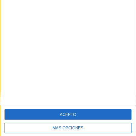
Las votaciones europeas, a pie de urna
con los candidatos
HACE 2 AÑOS
Ciudadanos quiere que Ceuta tenga "voz
propia" en Europa
HACE 2 AÑOS
Jordi Cañas, el número 1 de Ciudadanos
a las europeas, visita Ceuta
HACE 2 AÑOS
Casi 64.000 ceutíes podrán votar en las
europeas del 9 de junio
HACE 2 AÑOS
Cañas pide datos de cómo gasta
ACEPTO
Marruecos los fondos de la UE
HACE 3 AÑOS
MÁS OPCIONES