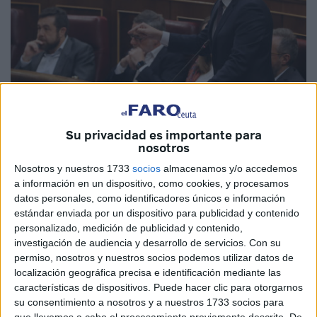
Su privacidad es importante para
nosotros
Archivo
Nosotros y nuestros 1733
socios
almacenamos y/o accedemos
a información en un dispositivo, como cookies, y procesamos
datos personales, como identificadores únicos e información
estándar enviada por un dispositivo para publicidad y contenido
Albert Rivera visitará este lunes la ciudad. Lo hace un día
personalizado, medición de publicidad y contenido,
antes de que lo haga el presidente del PP, Pablo Casado,
investigación de audiencia y desarrollo de servicios.
Con su
su principal contrincante político. El líder de Ciudadanos
permiso, nosotros y nuestros socios podemos utilizar datos de
localización geográfica precisa e identificación mediante las
visitará el perímetro fronterizo de Ceuta con responsables
características de dispositivos. Puede hacer clic para otorgarnos
de la Guardia Civil y el paso fronterizo con el Cuerpo
su consentimiento a nosotros y a nuestros 1733 socios para
Nacional de Policía.
que llevemos a cabo el procesamiento previamente descrito. De