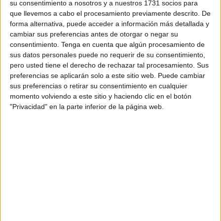
su consentimiento a nosotros y a nuestros 1731 socios para
Àngels Barceló, en
Hoy por hoy
de la
Cadena Ser
, acerca
que llevemos a cabo el procesamiento previamente descrito. De
del
fallo del Tribunal Supremo sobre la devolución
forma alternativa, puede acceder a información más detallada y
"ilegal" de menores inmigrantes
desde Ceuta a
cambiar sus preferencias antes de otorgar o negar su
Marruecos
en 2021.
consentimiento.
Tenga en cuenta que algún procesamiento de
sus datos personales puede no requerir de su consentimiento,
La presentadora ha preguntado al titular de Exteriores
pero usted tiene el derecho de rechazar tal procesamiento. Sus
acerca de que si España va a asumir algún tipo de
preferencias se aplicarán solo a este sitio web. Puede cambiar
sus preferencias o retirar su consentimiento en cualquier
responsabilidad política por el retorno de estos 55
momento volviendo a este sitio y haciendo clic en el botón
marroquíes a su país de origen, de donde partieron entre
"Privacidad" en la parte inferior de la página web.
las miles de personas que entraron a la ciudad autónoma
de manera irregular en la crisis de mayo de aquel año.
"El Gobierno, por supuesto, respeta todas las resoluciones
judiciales e intenta actuar siempre dentro de la legalidad,
eso es lo que se busca", ha contestado Albares a Barceló
al final de la entrevista, cuando la periodista ha planteado
abordar esta cuestión doméstica.
En cualquier caso, ha continuado el ministro, su homólogo