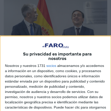
Su privacidad es importante para
nosotros
Nosotros y nuestros 1731
socios
almacenamos y/o accedemos
Foto: Ministerio del Interior
a información en un dispositivo, como cookies, y procesamos
datos personales, como identificadores únicos e información
estándar enviada por un dispositivo para publicidad y contenido
personalizado, medición de publicidad y contenido,
investigación de audiencia y desarrollo de servicios.
Con su
El ministro español de Asuntos Exteriores, Unión Europea
permiso, nosotros y nuestros socios podemos utilizar datos de
y Cooperación, José Manuel Albares Bueno, ha
localización geográfica precisa e identificación mediante las
respondido este martes a preguntas de la periodista
características de dispositivos. Puede hacer clic para otorgarnos