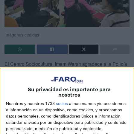
Imágenes cedidas
El Centro Sociocultural Imam Warsh agradece a la Policía
Nacional su implicación en la seguridad y formación de
nuestra comunidad a través del Plan Director.
Su privacidad es importante para
Desde el Centro Imam Warsh queremos expresar nuestro
nosotros
más sincero agradecimiento a la Policía Nacional de
Nosotros y nuestros 1733
socios
almacenamos y/o accedemos
Ceuta por su valiosa colaboración en el desarrollo de una
a información en un dispositivo, como cookies, y procesamos
serie de charlas informativas y formativas dirigidas a
datos personales, como identificadores únicos e información
nuestros alumnos y profesores.
estándar enviada por un dispositivo para publicidad y contenido
personalizado, medición de publicidad y contenido,