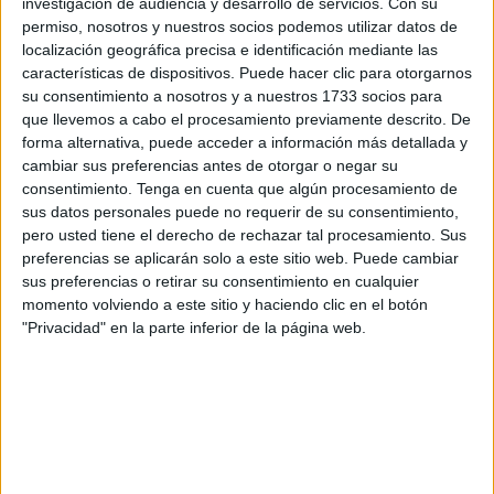
Estas actividades se han llevado a cabo con gran éxito en
investigación de audiencia y desarrollo de servicios.
Con su
permiso, nosotros y nuestros socios podemos utilizar datos de
nuestras instalaciones, en el marco del Plan Director para
localización geográfica precisa e identificación mediante las
la Convivencia y Mejora de la Seguridad en los Centros
características de dispositivos. Puede hacer clic para otorgarnos
Educativos y sus Entornos.
su consentimiento a nosotros y a nuestros 1733 socios para
que llevemos a cabo el procesamiento previamente descrito. De
forma alternativa, puede acceder a información más detallada y
cambiar sus preferencias antes de otorgar o negar su
consentimiento.
Tenga en cuenta que algún procesamiento de
sus datos personales puede no requerir de su consentimiento,
pero usted tiene el derecho de rechazar tal procesamiento. Sus
preferencias se aplicarán solo a este sitio web. Puede cambiar
sus preferencias o retirar su consentimiento en cualquier
momento volviendo a este sitio y haciendo clic en el botón
"Privacidad" en la parte inferior de la página web.