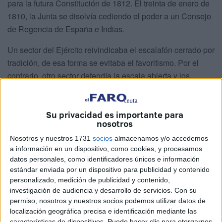
para la futura Constitución de 1812. El treinta de enero de
1810, la Junta se disolvía cediendo el poder a un Consejo
de Regencia de España e Indias.
Un sector del Ejército reivindicaba el escalafón cerrado por
tradición, de esa forma se evitaba el favoritismo. Por el
contrario, otro sector defendía la escala abierta y los
ascensos por méritos, como un medio de premiar a los
más capaces o más entregados. Esta discusión, cuyos
Su privacidad es importante para
orígenes se encuentran en las primeras campañas
nosotros
africanas, se agravó cuando las Juntas de Defensa,
Nosotros y nuestros 1731
socios
almacenamos y/o accedemos
creadas en principio para exigir mejoras laborales y
a información en un dispositivo, como cookies, y procesamos
salariales, adoptaron la reivindicación de la supresión de
datos personales, como identificadores únicos e información
los ascensos por méritos. De esta forma nació la división
estándar enviada por un dispositivo para publicidad y contenido
entre junteros y africanistas.
personalizado, medición de publicidad y contenido,
investigación de audiencia y desarrollo de servicios.
Con su
Los Africanistas, se consideraban la verdadera élite del
permiso, nosotros y nuestros socios podemos utilizar datos de
ejército, curtida en el combate real y en condiciones
localización geográfica precisa e identificación mediante las
características de dispositivos. Puede hacer clic para otorgarnos