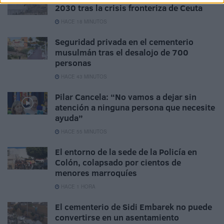
2030 tras la crisis fronteriza de Ceuta
HACE 18 MINUTOS
Seguridad privada en el cementerio
musulmán tras el desalojo de 700
personas
HACE 43 MINUTOS
Pilar Cancela: “No vamos a dejar sin
atención a ninguna persona que necesite
ayuda”
HACE 55 MINUTOS
El entorno de la sede de la Policía en
Colón, colapsado por cientos de
menores marroquíes
HACE 1 HORA
El cementerio de Sidi Embarek no puede
convertirse en un asentamiento