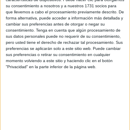
extremas. Eran partidarios de un ejército de acción.
su consentimiento a nosotros y a nuestros 1731 socios para
Defendían los ascensos por "méritos de guerra". Esto les
que llevemos a cabo el procesamiento previamente descrito. De
permitía ascender con gran rapidez. Solían ser autoritarios,
forma alternativa, puede acceder a información más detallada y
nacionalistas e implicados en la Campaña de Marruecos,
cambiar sus preferencias antes de otorgar o negar su
consentimiento.
Tenga en cuenta que algún procesamiento de
destacando figuras como Franco, Millán-Astray, Sanjurjo,
sus datos personales puede no requerir de su consentimiento,
Varela y Mola.
pero usted tiene el derecho de rechazar tal procesamiento. Sus
preferencias se aplicarán solo a este sitio web. Puede cambiar
sus preferencias o retirar su consentimiento en cualquier
momento volviendo a este sitio y haciendo clic en el botón
"Privacidad" en la parte inferior de la página web.