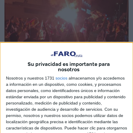
Su privacidad es importante para
nosotros
Nosotros y nuestros 1731
socios
almacenamos y/o accedemos
Fotos: Fernando Morcillo
a información en un dispositivo, como cookies, y procesamos
datos personales, como identificadores únicos e información
estándar enviada por un dispositivo para publicidad y contenido
personalizado, medición de publicidad y contenido,
Es una realidad.
La Agrupación Deportiva Ceuta
Fútbol
investigación de audiencia y desarrollo de servicios.
Con su
permiso, nosotros y nuestros socios podemos utilizar datos de
Club jugará la temporada que viene
en Segunda
localización geográfica precisa e identificación mediante las
División
, la
categoría plata del fútbol español
. Un sueño
características de dispositivos. Puede hacer clic para otorgarnos
que se ha perseguido desde hace muchos años y que este