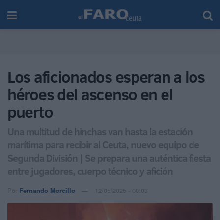
Los aficionados esperan a los
héroes del ascenso en el
puerto
Una multitud de hinchas van hasta la estación
marítima para recibir al Ceuta, nuevo equipo de
Segunda División | Se prepara una auténtica fiesta
entre jugadores, cuerpo técnico y afición
Por
Fernando Morcillo
12/05/2025 - 00:03