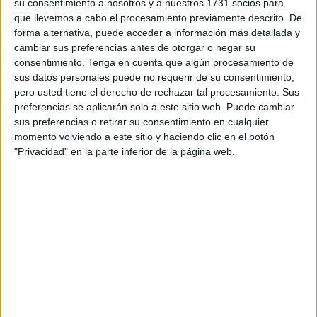
su consentimiento a nosotros y a nuestros 1731 socios para
11 de mayo quedará para la historia como el día en el que,
que llevemos a cabo el procesamiento previamente descrito. De
forma alternativa, puede acceder a información más detallada y
45 años después,
el Ceuta vuelve a Segunda División
.
cambiar sus preferencias antes de otorgar o negar su
consentimiento.
Tenga en cuenta que algún procesamiento de
La afición
de una ciudad que
está ilusionada por volver
sus datos personales puede no requerir de su consentimiento,
a codearse con los grandes de nuestro fútbol
y poder
pero usted tiene el derecho de rechazar tal procesamiento. Sus
llevar por todo el territorio nacional el nombre de Ceuta
preferencias se aplicarán solo a este sitio web. Puede cambiar
está viva.
sus preferencias o retirar su consentimiento en cualquier
momento volviendo a este sitio y haciendo clic en el botón
Esta noche,
los hinchas se han juntado en el puerto
"Privacidad" en la parte inferior de la página web.
para recibir por todo lo alto a los héroes que han
conseguido
la hazaña de subir a Liga Hypermotion
, y
poder celebrar todos juntos el ascenso a Segunda
División.
La planta de arriba del recinto portuario
está siendo un
hervidero
, ya que se van a juntar
los aficionados que
estaban en la ciudad
junto los que vienen de
Fuenlabrada, que cogen el último barco junto con los