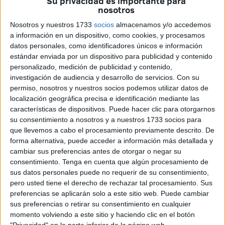
Su privacidad es importante para
enfrentan al segundo clasificado de la categoría de plata
nosotros
en lo que se espera que sea un
encuentro encarnizado
Nosotros y nuestros 1733
socios
almacenamos y/o accedemos
entre dos conjuntos con hambre de victoria
a información en un dispositivo, como cookies, y procesamos
datos personales, como identificadores únicos e información
El duelo se retransmitirá a través de diferentes canales:
estándar enviada por un dispositivo para publicidad y contenido
DAZN (Plan Fútbol), Movistar Plus+, Canal LALIGA TV
personalizado, medición de publicidad y contenido,
investigación de audiencia y desarrollo de servicios.
Con su
Hypermotion
mediante múltiples operarios como
Orange,
permiso, nosotros y nuestros socios podemos utilizar datos de
Vodafone o Amazon Prime y DIGI TV
con su Pack
localización geográfica precisa e identificación mediante las
Deportes, en el que tendrás acceso a todos los partidos en
características de dispositivos. Puede hacer clic para otorgarnos
sus canales LALIGA TV HYPERMOTION 1, 2, 3.
su consentimiento a nosotros y a nuestros 1733 socios para
que llevemos a cabo el procesamiento previamente descrito. De
forma alternativa, puede acceder a información más detallada y
La maquinaria blanquinegra,
cambiar sus preferencias antes de otorgar o negar su
arrancada
consentimiento.
Tenga en cuenta que algún procesamiento de
sus datos personales puede no requerir de su consentimiento,
pero usted tiene el derecho de rechazar tal procesamiento. Sus
preferencias se aplicarán solo a este sitio web. Puede cambiar
sus preferencias o retirar su consentimiento en cualquier
momento volviendo a este sitio y haciendo clic en el botón
"Privacidad" en la parte inferior de la página web.