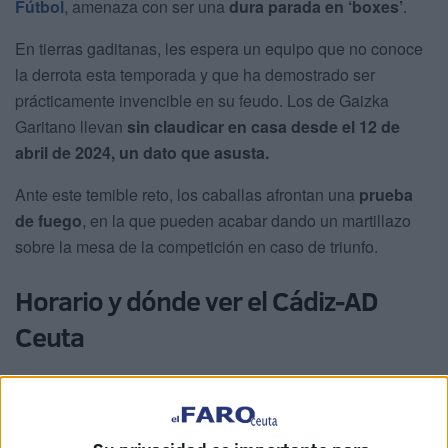
Fútbol
, amenaza con ser una
dura parada en ‘boxes’
.
En tierras gaditanas, les espera un equipo que no conoce
la derrota esta temporada y que ha demostrado ser
prácticamente invencible en su feudo. Los de Gaizka
Garitano llevan
sin claudicar en casa desde el 12 de
abril de 2024, un dato que asusta.
Ante este temible reto, los caballas afrontan una
prueba
de fuego
, en la que pueden acabar dando un martillazo
sobre la mesa de la competición en caso de triunfo.
Horario y dónde ver el Cádiz-AD
Ceuta
La cita de esta
séptima jornada de LaLiga Hypermotion
dará el pistoletazo de salida este domingo a las 16:15
horas en el estadio Nuevo Mirandilla. Los ceutíes se