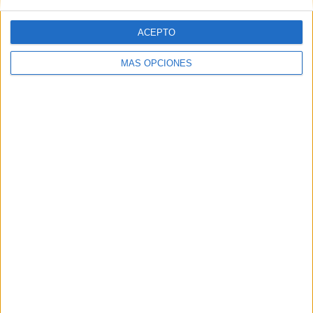
ACEPTO
MÁS OPCIONES
Además, el encuentro tendrá un valor añadido especial, ya
que
la entidad blanquinegra se enfrentará a Efe
Aghama
, exjugador caballa.
Su paso por Ceuta fue tan
fugaz como espectacular
,
dejando en apenas dos meses infinitas muestras de
calidad y un cariño con la afición que hasta hoy perdura.