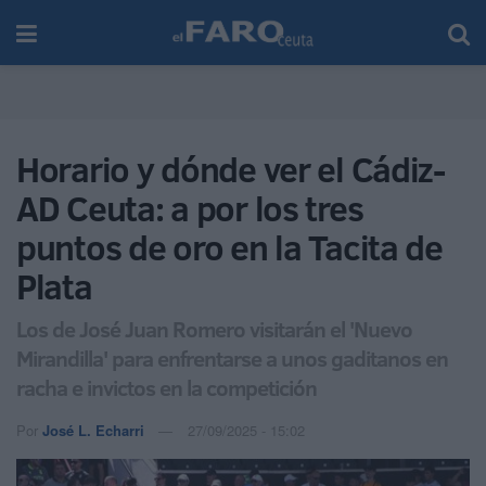
Horario y dónde ver el Cádiz-
AD Ceuta: a por los tres
puntos de oro en la Tacita de
Plata
Los de José Juan Romero visitarán el 'Nuevo
Mirandilla' para enfrentarse a unos gaditanos en
racha e invictos en la competición
Por
José L. Echarri
27/09/2025 - 15:02