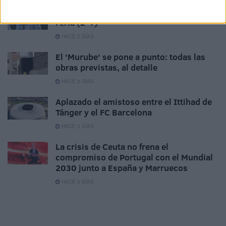
La AD Ceuta conquista el XII Trofeo de
Feria (2-1)
HACE 2 DÍAS
El 'Murube' se pone a punto: todas las
obras previstas, al detalle
HACE 2 DÍAS
Aplazado el amistoso entre el Ittihad de
Tánger y el FC Barcelona
HACE 3 DÍAS
La crisis de Ceuta no frena el
compromiso de Portugal con el Mundial
2030 junto a España y Marruecos
HACE 3 DÍAS